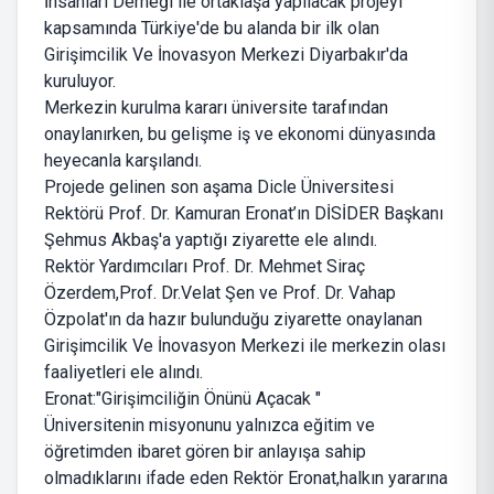
İnsanları Derneği ile ortaklaşa yapılacak projeyi
kapsamında Türkiye'de bu alanda bir ilk olan
Girişimcilik Ve İnovasyon Merkezi Diyarbakır'da
kuruluyor.
Merkezin kurulma kararı üniversite tarafından
onaylanırken, bu gelişme iş ve ekonomi dünyasında
heyecanla karşılandı.
Projede gelinen son aşama Dicle Üniversitesi
Rektörü Prof. Dr. Kamuran Eronat’ın DİSİDER Başkanı
Şehmus Akbaş'a yaptığı ziyarette ele alındı.
Rektör Yardımcıları Prof. Dr. Mehmet Siraç
Özerdem,Prof. Dr.Velat Şen ve Prof. Dr. Vahap
Özpolat'ın da hazır bulunduğu ziyarette onaylanan
Girişimcilik Ve İnovasyon Merkezi ile merkezin olası
faaliyetleri ele alındı.
Eronat:"Girişimciliğin Önünü Açacak "
Üniversitenin misyonunu yalnızca eğitim ve
öğretimden ibaret gören bir anlayışa sahip
olmadıklarını ifade eden Rektör Eronat,halkın yararına