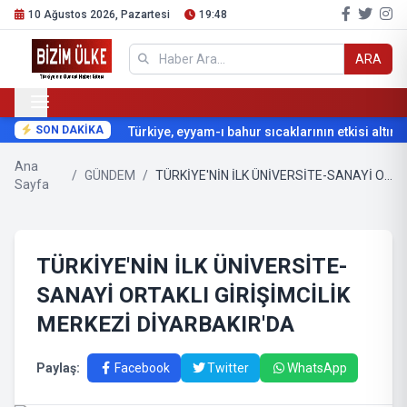
10 Ağustos 2026, Pazartesi
19:48
ARA
SON DAKİKA
Türkiye, eyyam-ı bahur sıcaklarının etkisi altına g
Ana
/
GÜNDEM
/
TÜRKİYE'NİN İLK ÜNİVERSİTE-SANAYİ ORTAKLI GİRİŞİMCİLİK MERKEZİ DİYARBAKIR'DA
Sayfa
TÜRKİYE'NİN İLK ÜNİVERSİTE-
SANAYİ ORTAKLI GİRİŞİMCİLİK
MERKEZİ DİYARBAKIR'DA
Paylaş:
Facebook
Twitter
WhatsApp