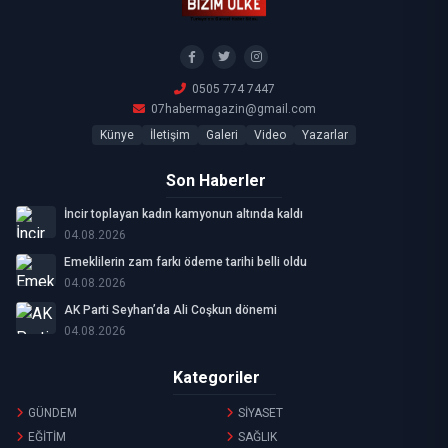
0505 774 7447
07habermagazin@gmail.com
Künye
İletişim
Galeri
Video
Yazarlar
Son Haberler
İncir toplayan kadın kamyonun altında kaldı
04.08.2026
Emeklilerin zam farkı ödeme tarihi belli oldu
04.08.2026
AK Parti Seyhan’da Ali Coşkun dönemi
04.08.2026
Kategoriler
GÜNDEM
SİYASET
EĞİTİM
SAĞLIK