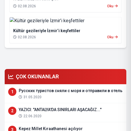
02.08.2026
Oku
Kültür gezileriyle İzmir’i keşfettiler
02.08.2026
Oku
ÇOK OKUNANLAR
Русских туристов сняли с моря и отправили в отель
1
31.05.2020
YAZICI: "ANTALYA'DA SINIRLARI AŞACAĞIZ..."
2
22.06.2020
Kepez Millet Kıraathanesi açılıyor
3