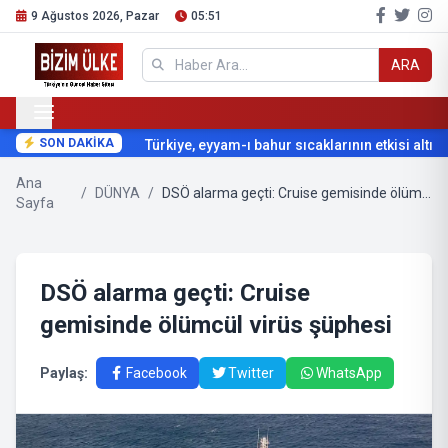
9 Ağustos 2026, Pazar
05:51
ARA
SON DAKİKA
Türkiye, eyyam-ı bahur sıcaklarının etkisi altına 
Ana
/
DÜNYA
/
DSÖ alarma geçti: Cruise gemisinde ölümcül virüs şüphesi
Sayfa
DSÖ alarma geçti: Cruise
gemisinde ölümcül virüs şüphesi
Paylaş:
Facebook
Twitter
WhatsApp