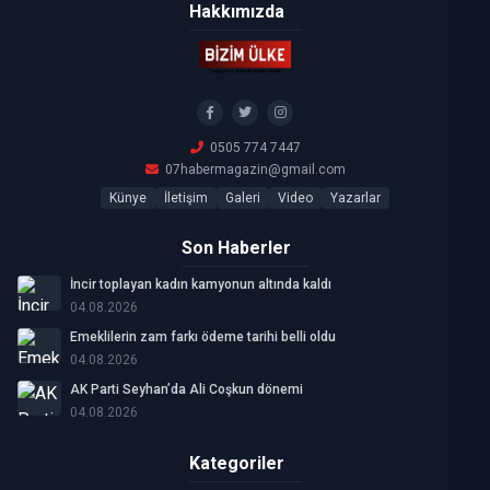
Hakkımızda
0505 774 7447
07habermagazin@gmail.com
Künye
İletişim
Galeri
Video
Yazarlar
Son Haberler
İncir toplayan kadın kamyonun altında kaldı
04.08.2026
Emeklilerin zam farkı ödeme tarihi belli oldu
04.08.2026
AK Parti Seyhan’da Ali Coşkun dönemi
04.08.2026
Kategoriler