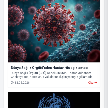
Dünya Sağlık Örgütü'nden Hantavirüs açıklaması
Dünya Sağlık Örgütü (DSÖ) Genel Direktörü Tedros Adhanom
Ghebreyesus, hantavirüs vakalarına ilişkin yaptığı açıklamada,
mevcut tablonun küresel çapta büyük bir salgının başlangıcına
12.05.2026
Oku
işaret etmediğini belirtti. Ghebreyesus, buna rağmen virüsün
uzun kuluçka süresi nedeniyle önümüzdeki haftalarda yeni
vakaların görülebileceği uyarısında bulundu.