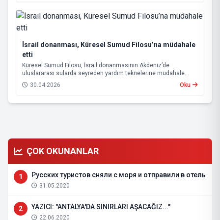
İsrail donanması, Küresel Sumud Filosu’na müdahale
etti
Küresel Sumud Filosu, İsrail donanmasının Akdeniz’de
uluslararası sularda seyreden yardım teknelerine müdahale
ettiğini açıkladı.
30.04.2026
Oku
ÇOK OKUNANLAR
Русских туристов сняли с моря и отправили в отель
1
31.05.2020
YAZICI: "ANTALYA'DA SINIRLARI AŞACAĞIZ..."
2
22.06.2020