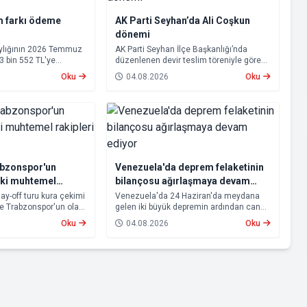
m farkı ödeme
AK Parti Seyhan’da Ali Coşkun
dönemi
aylığının 2026 Temmuz
AK Parti Seyhan İlçe Başkanlığı’nda
23 bin 552 TL'ye
düzenlenen devir teslim töreniyle görevi
psamında oluşan maaş
devralan Ali Coşkun resmen görevine
Oku
04.08.2026
Oku
 2026 tarihinde
başladı. Hizmet vurgusu yapan Coşkun,
cak.
“AK Partili olmak, bu ülkenin her
metrekaresine sevdalı olmaktır” dedi.
abzonspor'un
Venezuela'da deprem felaketinin
aki muhtemel
bilançosu ağırlaşmaya devam
ti
ediyor
lay-off turu kura çekimi
Venezuela'da 24 Haziran'da meydana
ve Trabzonspor'un olası
gelen iki büyük depremin ardından can
u. Avrupa kupalarında
kaybı artmaya devam ediyor.
Oku
04.08.2026
Oku
n Beşiktaş ve
 aşamasına kalabilmek
lerle karşı karşıya