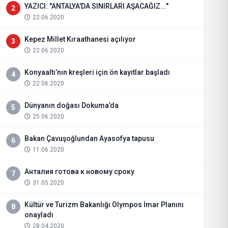
YAZICI: "ANTALYA'DA SINIRLARI AŞACAĞIZ..."
2
22.06.2020
Kepez Millet Kıraathanesi açılıyor
3
22.06.2020
Konyaaltı’nın kreşleri için ön kayıtlar başladı
4
22.06.2020
Dünyanın doğası Dokuma’da
5
25.06.2020
Bakan Çavuşoğlundan Ayasofya tapusu
6
11.06.2020
Анталия готова к новому сроку
7
31.05.2020
Kültür ve Turizm Bakanlığı Olympos İmar Planını
8
onayladı
28.04.2020