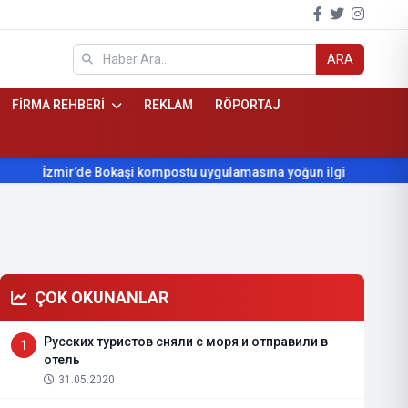
ARA
FİRMA REHBERİ
REKLAM
RÖPORTAJ
İzmir’de Bokaşi kompostu uygulamasına yoğun ilgi
Beydağ
ÇOK OKUNANLAR
Русских туристов сняли с моря и отправили в
1
отель
31.05.2020