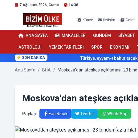
7 Ağustos 2026, Cuma
14:38
Künye
İletişim
Galeri
ANA SAYFA
MAKALELER
GÜNDEM
SİYASET
ASTROLOJİ
YEMEK TARİFLERİ
SPOR
EKONOMİ
SON DAKİKA
Türkiye, eyyam-ı bahur sıcakların
Ana Sayfa
/
BHA
/
Moskova’dan ateşkes açıklam
Paylaş:
Facebook
Twitter
WhatsApp