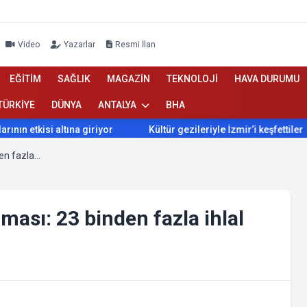
Video
Yazarlar
Resmi İlan
EĞİTİM
SAĞLIK
MAGAZİN
TEKNOLOJİ
HAVA DURUMU
TÜRKİYE
DÜNYA
ANTALYA
BHA
ın etkisi altına giriyor
Kültür gezileriyle İzmir’i keşfettiler
Moskova’dan ateşkes açıklaması: 23 binden fazla ihlal
ası: 23 binden fazla ihlal