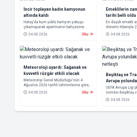
İncir toplayan kadın kamyonun
Emeklilerin za
altında kaldı
tarihi belli oldu
Hatay’da kum yüklü kamyon yokuşu
En düşük emekli 
çıkamayarak apartmanın bahçesine
dönemi itibarıyla 
devrildi. Kazada kamyonun altında kalan
yükseltilmesi ka
04.08.2026
Oku
04.08.2026
10 çocuk annesi 65 yaşındaki kadın
farkları 7 Ağustos
hayatını kaybetti.
hesaplara yatırıla
Meteoroloji uyardı: Sağanak ve
kuvvetli rüzgâr etkili olacak
Beşiktaş ve Tr
Meteoroloji Genel Müdürlüğü'nün 4
Avrupa yolund
Ağustos 2026 tarihli tahminlerine göre,
rakipleri netleş
UEFA Avrupa Ligi p
yurdun kuzey kesimleri ile Akdeniz'in iç
04.08.2026
Oku
sonrası Beşiktaş 
bölgelerinde yer yer sağanak ve gök
rakipleri belli old
gürültülü sağanak yağış bekleniyor.
04.08.2026
yoluna devam ede
Trabzonspor, grup
için kritik eşleşme
gelecek.