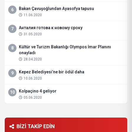
Bakan Çavuşoğlundan Ayasofya tapusu
6
11.06.2020
Анталия готова к новому сроку
7
31.05.2020
Kültür ve Turizm Bakanlığı Olympos İmar Planını
8
onayladı
28.04.2020
Kepez Belediyesi’ne bir ödül daha
9
10.06.2020
Kolpaçino 4 geliyor
10
05.06.2020
BİZİ TAKİP EDİN