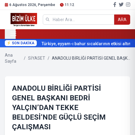
6 Ağustos 2026, Perşembe
11:12
ARA
SON DAKİKA
Türkiye, eyyam-ı bahur sıcaklarının etkisi altına gi
Ana
/
SİYASET
/
ANADOLU BİRLİĞİ PARTİSİ GENEL BAŞKANI BEDRİ YALÇIN’DAN TEKKE BELDESİ’NDE GÜÇLÜ SEÇİM ÇALIŞMASI
Sayfa
ANADOLU BİRLİĞİ PARTİSİ
GENEL BAŞKANI BEDRİ
YALÇIN’DAN TEKKE
BELDESİ’NDE GÜÇLÜ SEÇİM
ÇALIŞMASI