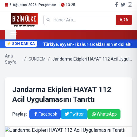
6 Ağustos 2026, Perşembe
13:25
ARA
SON DAKİKA
Türkiye, eyyam-ı bahur sıcaklarının etkisi altına g
Ana
/
GÜNDEM
/
Jandarma Ekipleri HAYAT 112 Acil Uygulamasını Tanıttı
Sayfa
Jandarma Ekipleri HAYAT 112
Acil Uygulamasını Tanıttı
Paylaş:
Facebook
Twitter
WhatsApp