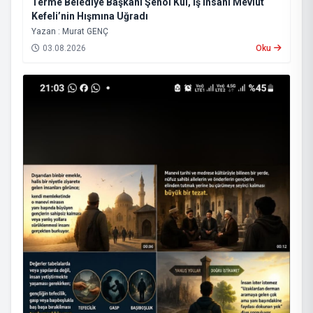
Terme Belediye Başkanı Şenol Kul, İş İnsanı Mevlüt
Kefeli’nin Hışmına Uğradı
Yazan : Murat GENÇ
03.08.2026
Oku