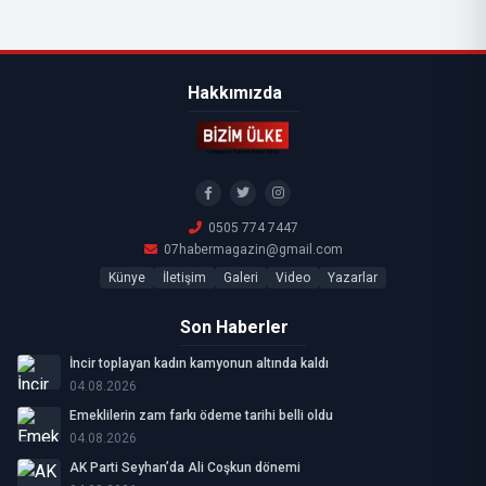
Hakkımızda
0505 774 7447
07habermagazin@gmail.com
Künye
İletişim
Galeri
Video
Yazarlar
Son Haberler
İncir toplayan kadın kamyonun altında kaldı
04.08.2026
Emeklilerin zam farkı ödeme tarihi belli oldu
04.08.2026
AK Parti Seyhan’da Ali Coşkun dönemi