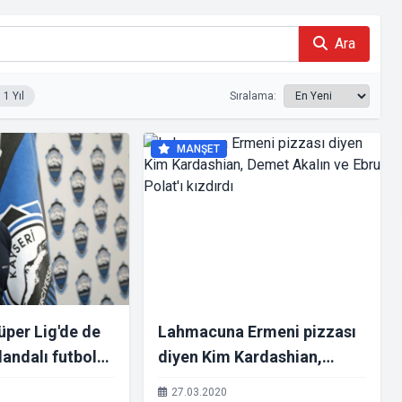
Ara
1 Yıl
Sıralama:
MANŞET
per Lig'de de
Lahmacuna Ermeni pizzası
andalı futbolcu
diyen Kim Kardashian,
 oyuncusu oldu
Demet Akalın ve Ebru Polat'ı
27.03.2020