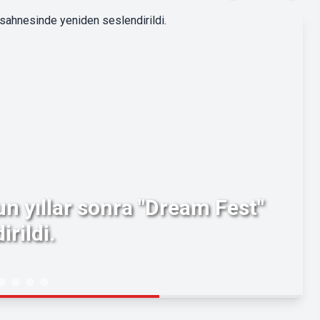
un yıllar sonra "Dream Fest"
rildi.