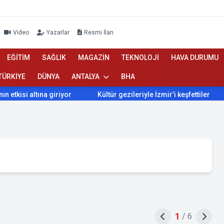
Video
Yazarlar
Resmi İlan
EĞİTİM
SAĞLIK
MAGAZİN
TEKNOLOJİ
HAVA DURUMU
TÜRKİYE
DÜNYA
ANTALYA
BHA
 altına giriyor
Kültür gezileriyle İzmir’i keşfettiler
İzmi
1
/
6