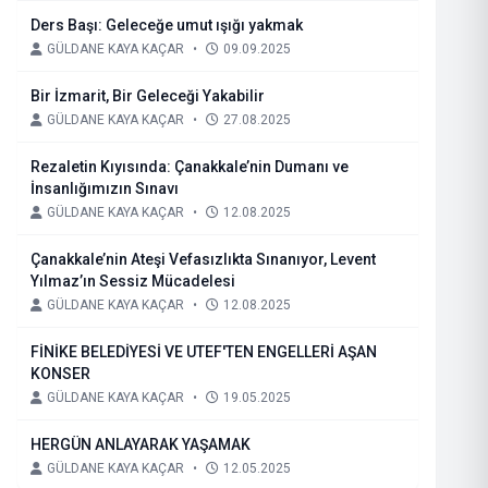
Ders Başı: Geleceğe umut ışığı yakmak
GÜLDANE KAYA KAÇAR
•
09.09.2025
Bir İzmarit, Bir Geleceği Yakabilir
GÜLDANE KAYA KAÇAR
•
27.08.2025
Rezaletin Kıyısında: Çanakkale’nin Dumanı ve
İnsanlığımızın Sınavı
GÜLDANE KAYA KAÇAR
•
12.08.2025
Çanakkale’nin Ateşi Vefasızlıkta Sınanıyor, Levent
Yılmaz’ın Sessiz Mücadelesi
GÜLDANE KAYA KAÇAR
•
12.08.2025
FİNİKE BELEDİYESİ VE UTEF'TEN ENGELLERİ AŞAN
KONSER
GÜLDANE KAYA KAÇAR
•
19.05.2025
HERGÜN ANLAYARAK YAŞAMAK
GÜLDANE KAYA KAÇAR
•
12.05.2025