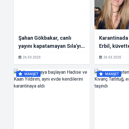
Şahan Gökbakar, canlı
Karantinada
yayını kapatamayan Sıla'yı
Erbil, küvet
tiye aldı
banyosu yap
26.03.2020
26.03.2020
MANŞET
MANŞET