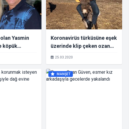
 olan Yasmin
Koronavirüs türküsüne eşek
te köpük
üzerinde klip çeken ozan
tı
Arif Gülcani, zor anlar
25.03.2020
yaşadı
MANŞET