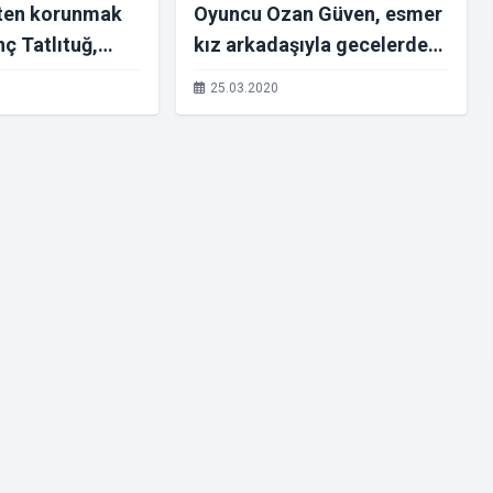
ten korunmak
Oyuncu Ozan Güven, esmer
nç Tatlıtuğ,
kız arkadaşıyla gecelerde
ine taşındı
yakalandı
25.03.2020