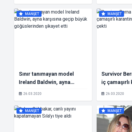
ağzını açtı
MANŞET
MANŞET
Sınır tanımayan model
Survivor Ber
Ireland Baldwin, ayna
iç çamaşırlı
karşısına geçip büyük
pozuyla dikk
26.03.2020
26.03.2020
göğüslerinden şikayet etti
MANŞET
MANŞET