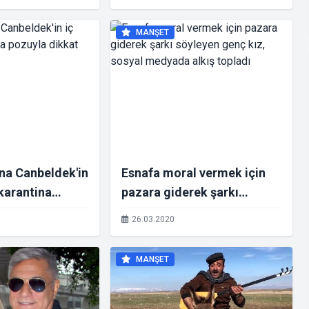
kızdırdı
MANŞET
na Canbeldek'in
Esnafa moral vermek için
 karantina
pazara giderek şarkı
at çekti
söyleyen genç kız, sosyal
26.03.2020
medyada alkış topladı
MANŞET