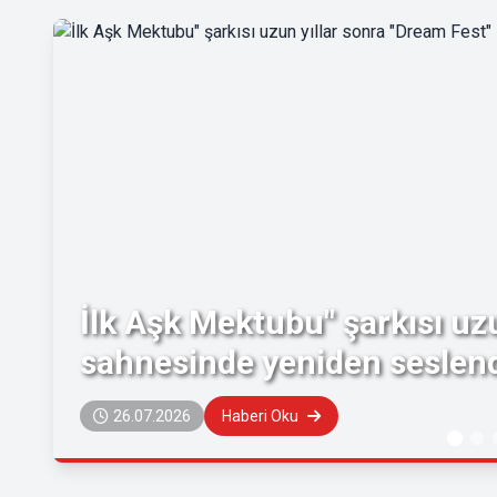
İlk Aşk Mektubu" şarkısı uz
sahnesinde yeniden seslendi
26.07.2026
Haberi Oku