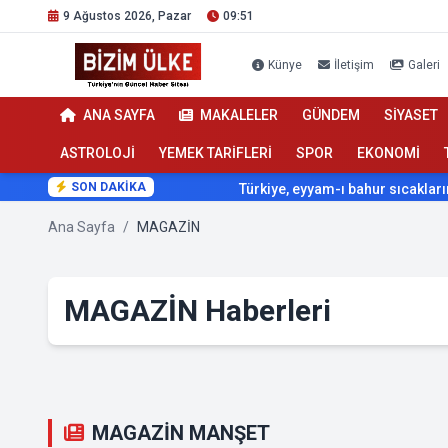
9 Ağustos 2026, Pazar
09:51
Künye
İletişim
Galeri
ANA SAYFA
MAKALELER
GÜNDEM
SİYASET
ASTROLOJİ
YEMEK TARİFLERİ
SPOR
EKONOMİ
SON DAKİKA
Türkiye, eyyam-ı bahur sıcaklarının etkisi
Ana Sayfa
/
MAGAZİN
MAGAZİN Haberleri
MAGAZİN MANŞET