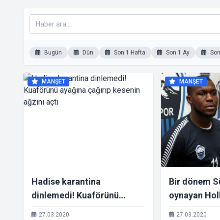
Bugün
Dün
Son 1 Hafta
Son 1 Ay
Son 
MANŞET
MANŞET
Hadise karantina
Bir dönem Sü
dinlemedi! Kuaförünü
oynayan Holl
ayağına çağırıp kesenin
Drenthe dizi
27.03.2020
27.03.2020