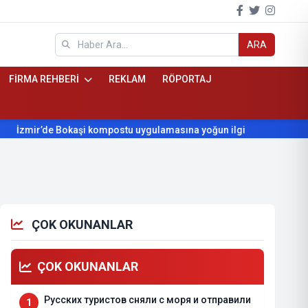
ARA
FİRMA REHBERİ
REKLAM
RÖPORTAJ
r’de Bokaşi kompostu uygulamasına yoğun ilgi
Beydağ’ın yıll
ÇOK OKUNANLAR
ÇOK OKUNANLAR
Русских туристов сняли с моря и отправили
1