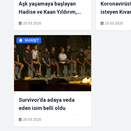
Aşk yaşamaya başlayan
Koronavirüs
Hadise ve Kaan Yıldırım,
isteyen Kıva
aynı evde kendilerini
eşiyle dağ ev
25.03.2020
25.03.2020
karantinaya aldı
MANŞET
Survivor'da adaya veda
eden isim belli oldu
25.03.2020