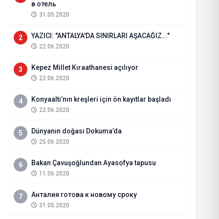
в отель
31.05.2020
YAZICI: "ANTALYA'DA SINIRLARI AŞACAĞIZ..."
2
22.06.2020
Kepez Millet Kıraathanesi açılıyor
3
22.06.2020
Konyaaltı’nın kreşleri için ön kayıtlar başladı
4
22.06.2020
Dünyanın doğası Dokuma’da
5
25.06.2020
Büyük Buluşmaya Geri Sayım Baş
Bakan Çavuşoğlundan Ayasofya tapusu
6
11.06.2020
22.07.2026
Haberi Oku
Анталия готова к новому сроку
7
31.05.2020