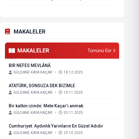
MAKALELER
MAKALELER
Tümünü Gör
BİR NEFES MEVLÂNÂ
GÜLDANE KAYA KAÇAR
•
18.12.2025
ATATÜRK, SONSUZA DEK BİZİMLE
GÜLDANE KAYA KAÇAR
•
10.11.2025
Bir kalbin izinde: Mete Kaçar’ı anmak
GÜLDANE KAYA KAÇAR
•
03.11.2025
Cumhuriyet: Aydınlık Yarınların En Güzel Adıdır
GÜLDANE KAYA KAÇAR
•
29.10.2025