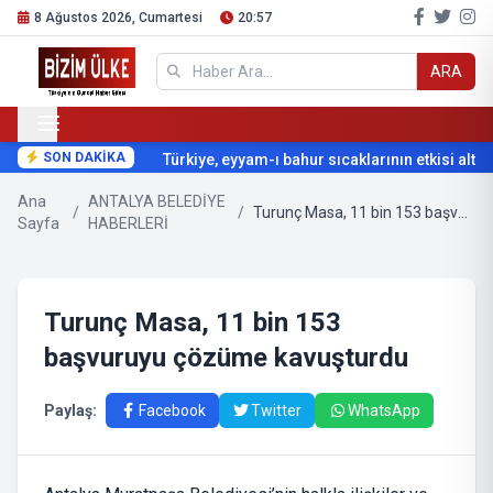
8 Ağustos 2026, Cumartesi
20:57
ARA
SON DAKİKA
Türkiye, eyyam-ı bahur sıcaklarının etkisi altına
Ana
ANTALYA BELEDİYE
/
/
Turunç Masa, 11 bin 153 başvuruyu çözüme kavuşturdu
Sayfa
HABERLERİ
Turunç Masa, 11 bin 153
başvuruyu çözüme kavuşturdu
Paylaş:
Facebook
Twitter
WhatsApp