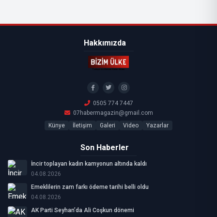
Hakkımızda
0505 774 7447
07habermagazin@gmail.com
Künye
İletişim
Galeri
Video
Yazarlar
Son Haberler
İncir toplayan kadın kamyonun altında kaldı
04.08.2026
Emeklilerin zam farkı ödeme tarihi belli oldu
04.08.2026
AK Parti Seyhan’da Ali Coşkun dönemi