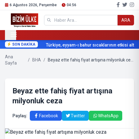
6 Ağustos 2026, Perşembe
04:56
ARA
SON DAKİKA
Türkiye, eyyam-ı bahur sıcaklarının etkisi altına
Ana
/
BHA
/
Beyaz ette fahiş fiyat artışına milyonluk ceza
Sayfa
Beyaz ette fahiş fiyat artışına
milyonluk ceza
Paylaş:
Facebook
Twitter
WhatsApp