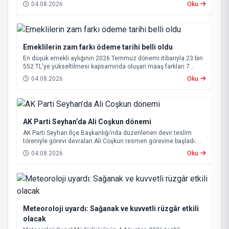
annesi 65 yaşındaki kadın hayatını kaybetti.
04.08.2026
Oku
Emeklilerin zam farkı ödeme tarihi belli oldu
En düşük emekli aylığının 2026 Temmuz dönemi itibarıyla 23 bin
552 TL'ye yükseltilmesi kapsamında oluşan maaş farkları 7
Ağustos 2026 tarihinde hesaplara yatırılacak.
04.08.2026
Oku
AK Parti Seyhan’da Ali Coşkun dönemi
AK Parti Seyhan İlçe Başkanlığı’nda düzenlenen devir teslim
töreniyle görevi devralan Ali Coşkun resmen görevine başladı.
Hizmet vurgusu yapan Coşkun, “AK Partili olmak, bu ülkenin her
04.08.2026
Oku
metrekaresine sevdalı olmaktır” dedi.
Meteoroloji uyardı: Sağanak ve kuvvetli rüzgâr etkili
olacak