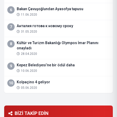
Bakan Çavuşoğlundan Ayasofya tapusu
6
11.06.2020
Анталия готова к новому сроку
7
31.05.2020
Kültür ve Turizm Bakanlığı Olympos İmar Planını
8
onayladı
28.04.2020
Kepez Belediyesi’ne bir ödül daha
9
10.06.2020
Kolpaçino 4 geliyor
10
05.06.2020
BİZİ TAKİP EDİN