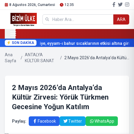
8 Ağustos 2026, Cumartesi
12:35
ARA
SON DAKİKA
Türkiye, eyyam-ı bahur sıcaklarının etkisi altına giriyo
Ana
ANTALYA
/
/
2 Mayıs 2026’da Antalya’da Kültür Zirvesi: Yörük Türkmen Gecesine Yoğun Katılım
Sayfa
KÜLTÜR SANAT
2 Mayıs 2026’da Antalya’da
Kültür Zirvesi: Yörük Türkmen
Gecesine Yoğun Katılım
Paylaş:
Facebook
Twitter
WhatsApp