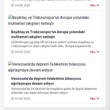
bölgelerinde yer yer sağanak ve gök gürültülü sağanak yağış
04.08.2026
Oku
bekleniyor.
Beşiktaş ve Trabzonspor'un Avrupa yolundaki
muhtemel rakipleri netleşti
UEFA Avrupa Ligi play-off turu kura çekimi sonrası Beşiktaş ve
Trabzonspor'un olası rakipleri belli oldu. Avrupa kupalarında
yoluna devam eden Beşiktaş ve Trabzonspor, grup aşamasına
04.08.2026
Oku
kalabilmek için kritik eşleşmelerle karşı karşıya gelecek.
Venezuela'da deprem felaketinin bilançosu
ağırlaşmaya devam ediyor
Venezuela'da 24 Haziran'da meydana gelen iki büyük depremin
ardından can kaybı artmaya devam ediyor.
04.08.2026
Oku