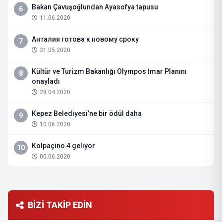
Bakan Çavuşoğlundan Ayasofya tapusu
6
11.06.2020
Анталия готова к новому сроку
7
31.05.2020
Kültür ve Turizm Bakanlığı Olympos İmar Planını
8
onayladı
28.04.2020
Kepez Belediyesi’ne bir ödül daha
9
10.06.2020
Kolpaçino 4 geliyor
10
05.06.2020
BİZİ TAKİP EDİN