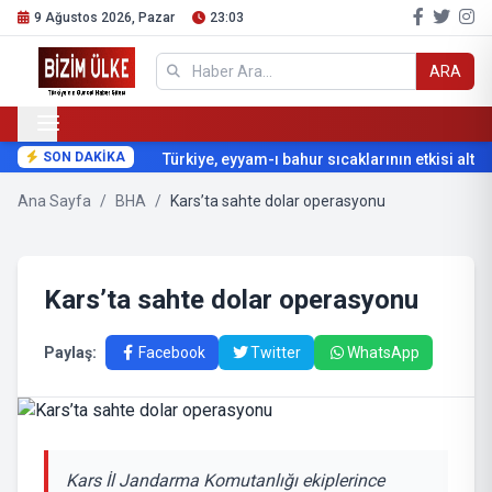
9 Ağustos 2026, Pazar
23:03
ARA
SON DAKİKA
Türkiye, eyyam-ı bahur sıcaklarının etkisi altına
Ana Sayfa
/
BHA
/
Kars’ta sahte dolar operasyonu
Kars’ta sahte dolar operasyonu
Paylaş:
Facebook
Twitter
WhatsApp
Kars İl Jandarma Komutanlığı ekiplerince