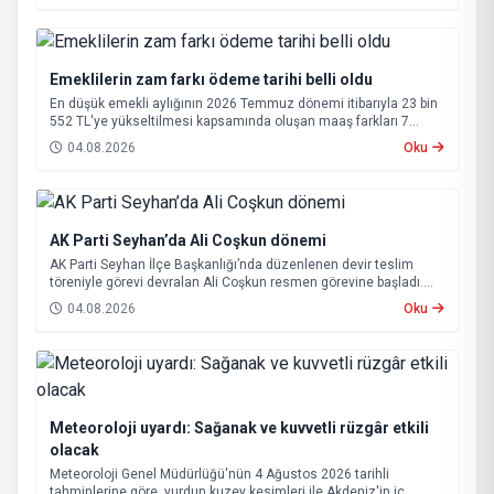
Emeklilerin zam farkı ödeme tarihi belli oldu
En düşük emekli aylığının 2026 Temmuz dönemi itibarıyla 23 bin
552 TL'ye yükseltilmesi kapsamında oluşan maaş farkları 7
Ağustos 2026 tarihinde hesaplara yatırılacak.
04.08.2026
Oku
AK Parti Seyhan’da Ali Coşkun dönemi
AK Parti Seyhan İlçe Başkanlığı’nda düzenlenen devir teslim
töreniyle görevi devralan Ali Coşkun resmen görevine başladı.
Hizmet vurgusu yapan Coşkun, “AK Partili olmak, bu ülkenin her
04.08.2026
Oku
metrekaresine sevdalı olmaktır” dedi.
Meteoroloji uyardı: Sağanak ve kuvvetli rüzgâr etkili
olacak
Meteoroloji Genel Müdürlüğü'nün 4 Ağustos 2026 tarihli
tahminlerine göre, yurdun kuzey kesimleri ile Akdeniz'in iç