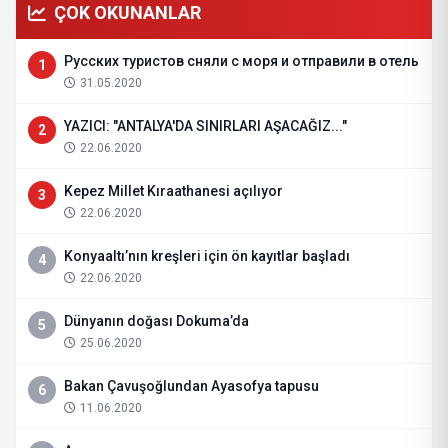
ÇOK OKUNANLAR
Русских туристов сняли с моря и отправили в отель
1
31.05.2020
YAZICI: "ANTALYA'DA SINIRLARI AŞACAĞIZ..."
2
22.06.2020
Kepez Millet Kıraathanesi açılıyor
3
22.06.2020
Konyaaltı’nın kreşleri için ön kayıtlar başladı
4
22.06.2020
Dünyanın doğası Dokuma’da
5
25.06.2020
Bakan Çavuşoğlundan Ayasofya tapusu
6
11.06.2020