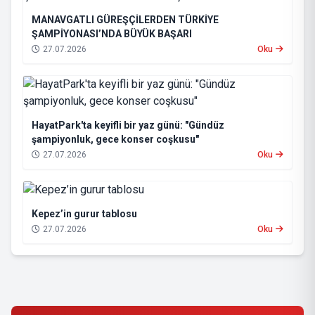
MANAVGATLI GÜREŞÇİLERDEN TÜRKİYE
ŞAMPİYONASI’NDA BÜYÜK BAŞARI
27.07.2026
Oku
HayatPark'ta keyifli bir yaz günü: "Gündüz
şampiyonluk, gece konser coşkusu"
27.07.2026
Oku
Kepez’in gurur tablosu
27.07.2026
Oku