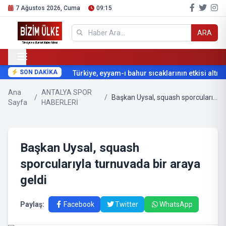
7 Ağustos 2026, Cuma
09:15
ARA
SON DAKİKA
Türkiye, eyyam-ı bahur sıcaklarının etkisi altına 
Ana
ANTALYA SPOR
/
/
Başkan Uysal, squash sporcularıyla turnuvada bir araya geldi
Sayfa
HABERLERİ
Başkan Uysal, squash
sporcularıyla turnuvada bir araya
geldi
Paylaş:
Facebook
Twitter
WhatsApp