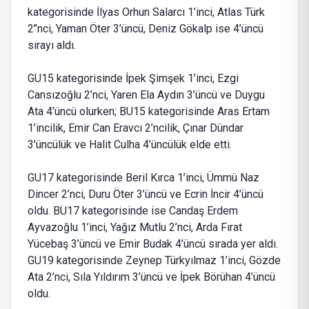
kategorisinde İlyas Orhun Salarcı 1’inci, Atlas Türk
2’’nci, Yaman Öter 3’üncü, Deniz Gökalp ise 4’üncü
sırayı aldı.
GU15 kategorisinde İpek Şimşek 1’inci, Ezgi
Cansızoğlu 2’nci, Yaren Ela Aydın 3’üncü ve Duygu
Ata 4’üncü olurken; BU15 kategorisinde Aras Ertam
1’incilik, Emir Can Eravcı 2’ncilik, Çınar Dündar
3’üncülük ve Halit Culha 4’üncülük elde etti.
GU17 kategorisinde Beril Kırca 1’inci, Ümmü Naz
Dincer 2’nci, Duru Öter 3’üncü ve Ecrin İncir 4’üncü
oldu. BU17 kategorisinde ise Candaş Erdem
Ayvazoğlu 1’inci, Yağız Mutlu 2’nci, Arda Fırat
Yücebaş 3’üncü ve Emir Budak 4’üncü sırada yer aldı.
GU19 kategorisinde Zeynep Türkyılmaz 1’inci, Gözde
Ata 2’nci, Sıla Yıldırım 3’üncü ve İpek Börühan 4’üncü
oldu.