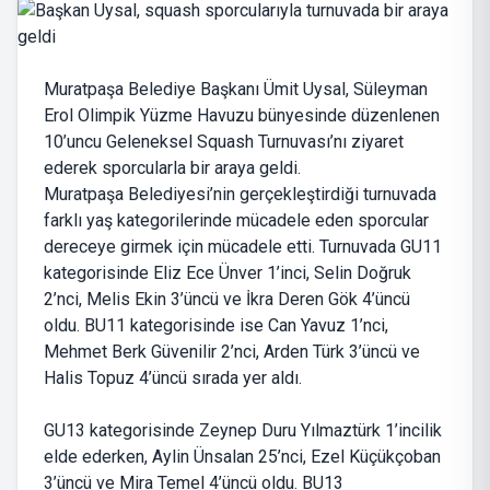
Muratpaşa Belediye Başkanı Ümit Uysal, Süleyman
Erol Olimpik Yüzme Havuzu bünyesinde düzenlenen
10’uncu Geleneksel Squash Turnuvası’nı ziyaret
ederek sporcularla bir araya geldi.
Muratpaşa Belediyesi’nin gerçekleştirdiği turnuvada
farklı yaş kategorilerinde mücadele eden sporcular
dereceye girmek için mücadele etti. Turnuvada GU11
kategorisinde Eliz Ece Ünver 1’inci, Selin Doğruk
2’nci, Melis Ekin 3’üncü ve İkra Deren Gök 4’üncü
oldu. BU11 kategorisinde ise Can Yavuz 1’nci,
Mehmet Berk Güvenilir 2’nci, Arden Türk 3’üncü ve
Halis Topuz 4’üncü sırada yer aldı.
GU13 kategorisinde Zeynep Duru Yılmaztürk 1’incilik
elde ederken, Aylin Ünsalan 25’nci, Ezel Küçükçoban
3’üncü ve Mira Temel 4’üncü oldu. BU13