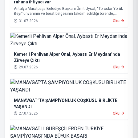
ruhuna ihtiyacı var
Antalya Muratpaşa Belediye Başkanı Ümit Uysal, “Toroslar Yörük
Beyi” unvanının ve berat belgesinin takdim edildiği törende,
Yörük kültürünün liyakat, dayanışma, bağımsızlık, üretkenlik ve
31.07.2026
Oku
sorun çözme anlayışıyla Türkiye’nin geleceğine yön verecek
güçlü değerler taşıdığını belirtti.
Kemerli Pehlivan Alper Önal, Aybastı Er Meydanı’nda
Zirveye Çıktı
29.07.2026
Oku
MANAVGAT’TA ŞAMPİYONLUK COŞKUSU BİRLİKTE
YAŞANDI
27.07.2026
Oku