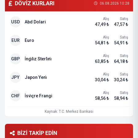
DÖVİZ KURLARI
06.08.2026 10:28
Alış
Satış
USD
Abd Dolari
47,49 ₺
47,57 ₺
Alış
Satış
EUR
Euro
54,81 ₺
54,91 ₺
Alış
Satış
GBP
İngi̇li̇z Sterli̇ni̇
63,85 ₺
64,18 ₺
Alış
Satış
JPY
Japon Yeni̇
30,04 ₺
30,24 ₺
Alış
Satış
CHF
İsvi̇çre Frangi
58,56 ₺
58,94 ₺
Kaynak: T.C. Merkez Bankası
BİZİ TAKİP EDİN