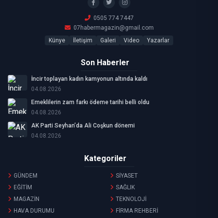
0505 774 7447
07habermagazin@gmail.com
Künye
İletişim
Galeri
Video
Yazarlar
Son Haberler
İncir toplayan kadın kamyonun altında kaldı
04.08.2026
Emeklilerin zam farkı ödeme tarihi belli oldu
04.08.2026
AK Parti Seyhan’da Ali Coşkun dönemi
04.08.2026
Kategoriler
GÜNDEM
SİYASET
EĞİTİM
SAĞLIK
MAGAZİN
TEKNOLOJİ
HAVA DURUMU
FİRMA REHBERİ