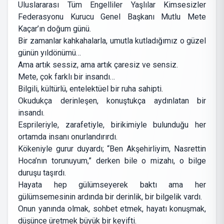
Uluslararası Tüm Engelliler Yaşlılar Kimsesizler
Federasyonu Kurucu Genel Başkanı Mutlu Mete
Kaçar’ın doğum günü.
Bir zamanlar kahkahalarla, umutla kutladığımız o güzel
günün yıldönümü…
Ama artık sessiz, ama artık çaresiz ve sensiz.
Mete, çok farklı bir insandı…
Bilgili, kültürlü, entelektüel bir ruha sahipti.
Okudukça derinleşen, konuştukça aydınlatan bir
insandı.
Esprileriyle, zarafetiyle, birikimiyle bulunduğu her
ortamda insanı onurlandırırdı.
Kökeniyle gurur duyardı; “Ben Akşehirliyim, Nasrettin
Hoca’nın torunuyum,” derken bile o mizahı, o bilge
duruşu taşırdı.
Hayata hep gülümseyerek baktı ama her
gülümsemesinin ardında bir derinlik, bir bilgelik vardı.
Onun yanında olmak, sohbet etmek, hayatı konuşmak,
düşünce üretmek büyük bir keyifti.