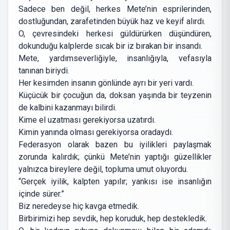
Sadece ben değil, herkes Mete’nin esprilerinden,
dostluğundan, zarafetinden büyük haz ve keyif alırdı.
O, çevresindeki herkesi güldürürken düşündüren,
dokunduğu kalplerde sıcak bir iz bırakan bir insandı.
Mete, yardımseverliğiyle, insanlığıyla, vefasıyla
tanınan biriydi.
Her kesimden insanın gönlünde ayrı bir yeri vardı.
Küçücük bir çocuğun da, doksan yaşında bir teyzenin
de kalbini kazanmayı bilirdi.
Kime el uzatması gerekiyorsa uzatırdı.
Kimin yanında olması gerekiyorsa oradaydı.
Federasyon olarak bazen bu iyilikleri paylaşmak
zorunda kalırdık; çünkü Mete’nin yaptığı güzellikler
yalnızca bireylere değil, topluma umut oluyordu.
“Gerçek iyilik, kalpten yapılır; yankısı ise insanlığın
içinde sürer.”
Biz neredeyse hiç kavga etmedik.
Birbirimizi hep sevdik, hep koruduk, hep destekledik.