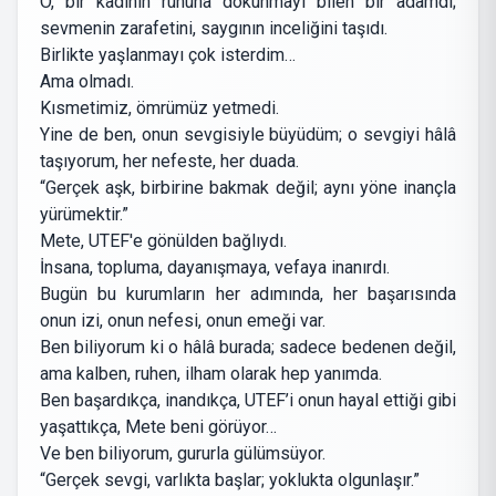
O, bir kadının ruhuna dokunmayı bilen bir adamdı;
sevmenin zarafetini, saygının inceliğini taşıdı.
Birlikte yaşlanmayı çok isterdim…
Ama olmadı.
Kısmetimiz, ömrümüz yetmedi.
Yine de ben, onun sevgisiyle büyüdüm; o sevgiyi hâlâ
taşıyorum, her nefeste, her duada.
“Gerçek aşk, birbirine bakmak değil; aynı yöne inançla
yürümektir.”
Mete, UTEF'e gönülden bağlıydı.
İnsana, topluma, dayanışmaya, vefaya inanırdı.
Bugün bu kurumların her adımında, her başarısında
onun izi, onun nefesi, onun emeği var.
Ben biliyorum ki o hâlâ burada; sadece bedenen değil,
ama kalben, ruhen, ilham olarak hep yanımda.
Ben başardıkça, inandıkça, UTEF’i onun hayal ettiği gibi
yaşattıkça, Mete beni görüyor…
Ve ben biliyorum, gururla gülümsüyor.
“Gerçek sevgi, varlıkta başlar; yoklukta olgunlaşır.”