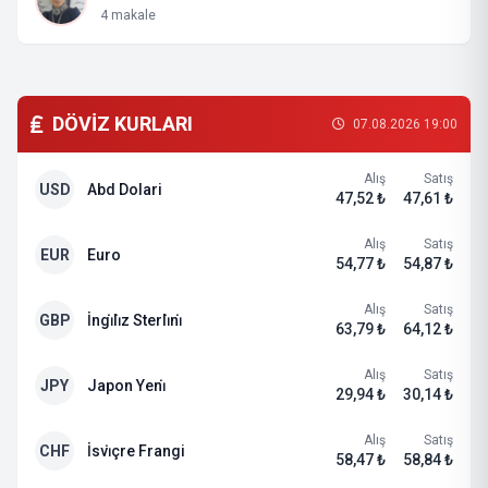
4 makale
DÖVİZ KURLARI
07.08.2026 19:00
Alış
Satış
USD
Abd Dolari
47,52 ₺
47,61 ₺
Alış
Satış
EUR
Euro
54,77 ₺
54,87 ₺
Alış
Satış
GBP
İngi̇li̇z Sterli̇ni̇
63,79 ₺
64,12 ₺
Alış
Satış
JPY
Japon Yeni̇
29,94 ₺
30,14 ₺
Alış
Satış
CHF
İsvi̇çre Frangi
58,47 ₺
58,84 ₺