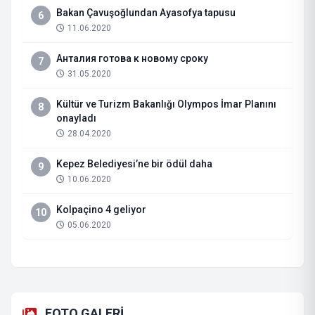
Bakan Çavuşoğlundan Ayasofya tapusu
6
11.06.2020
Анталия готова к новому сроку
7
31.05.2020
Kültür ve Turizm Bakanlığı Olympos İmar Planını
8
onayladı
28.04.2020
Kepez Belediyesi’ne bir ödül daha
9
10.06.2020
Kolpaçino 4 geliyor
10
05.06.2020
FOTO GALERİ