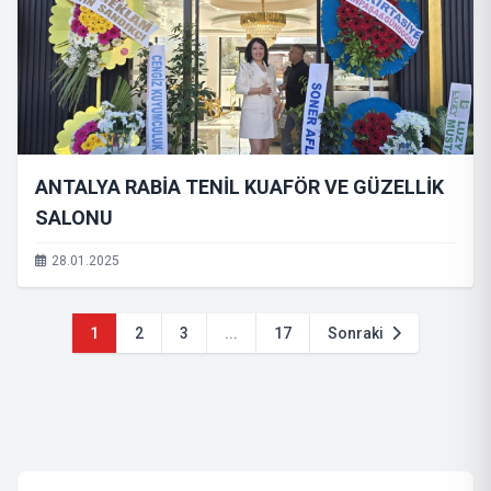
ANTALYA RABİA TENİL KUAFÖR VE GÜZELLİK
SALONU
28.01.2025
1
2
3
...
17
Sonraki