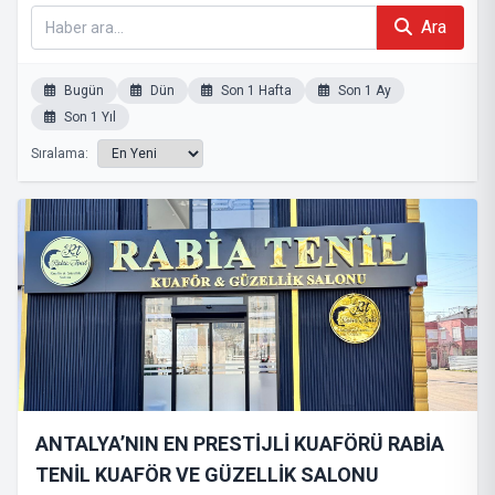
Ara
Bugün
Dün
Son 1 Hafta
Son 1 Ay
Son 1 Yıl
Sıralama:
ANTALYA’NIN EN PRESTİJLİ KUAFÖRÜ RABİA
TENİL KUAFÖR VE GÜZELLİK SALONU