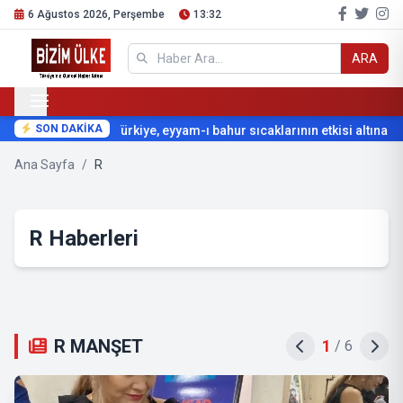
6 Ağustos 2026, Perşembe
13:32
ARA
SON DAKİKA
Türkiye, eyyam-ı bahur sıcaklarının etkisi altına giriy
Ana Sayfa
/
R
R Haberleri
R MANŞET
2
/
6