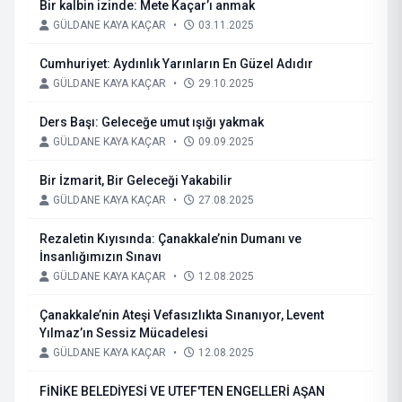
Bir kalbin izinde: Mete Kaçar’ı anmak
GÜLDANE KAYA KAÇAR
•
03.11.2025
Cumhuriyet: Aydınlık Yarınların En Güzel Adıdır
GÜLDANE KAYA KAÇAR
•
29.10.2025
Ders Başı: Geleceğe umut ışığı yakmak
GÜLDANE KAYA KAÇAR
•
09.09.2025
Bir İzmarit, Bir Geleceği Yakabilir
GÜLDANE KAYA KAÇAR
•
27.08.2025
Rezaletin Kıyısında: Çanakkale’nin Dumanı ve
İnsanlığımızın Sınavı
GÜLDANE KAYA KAÇAR
•
12.08.2025
Çanakkale’nin Ateşi Vefasızlıkta Sınanıyor, Levent
Yılmaz’ın Sessiz Mücadelesi
GÜLDANE KAYA KAÇAR
•
12.08.2025
FİNİKE BELEDİYESİ VE UTEF'TEN ENGELLERİ AŞAN