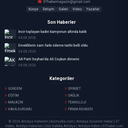
07habermagazin@gmail.com
Künye
İletişim
Galeri
Video
Yazarlar
Son Haberler
İncir toplayan kadın kamyonun altında kaldı
04.08.2026
Emeklilerin zam farkı ödeme tarihi belli oldu
04.08.2026
AK Parti Seyhan’da Ali Coşkun dönemi
04.08.2026
Kategoriler
GÜNDEM
SİYASET
EĞİTİM
SAĞLIK
MAGAZİN
TEKNOLOJİ
HAVA DURUMU
FİRMA REHBERİ
© 2026 Antalya Haberleri | bizimulke.com | Antalya Güvenilir Haber | 07
Haber, Antalya Haberleri | Son Dakika Antalya | Antalya Haber | 07haber.com