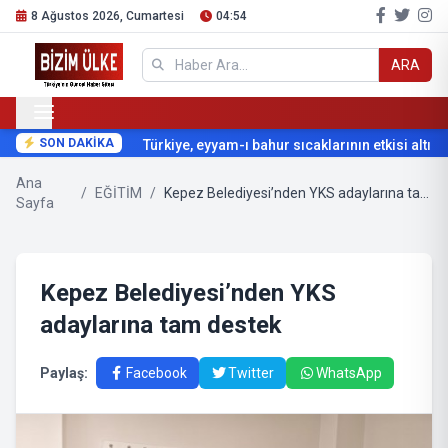
8 Ağustos 2026, Cumartesi
04:54
ARA
SON DAKİKA
Türkiye, eyyam-ı bahur sıcaklarının etkisi altına g
Ana
/
EĞİTİM
/
Kepez Belediyesi’nden YKS adaylarına tam destek
Sayfa
Kepez Belediyesi’nden YKS
adaylarına tam destek
Paylaş:
Facebook
Twitter
WhatsApp