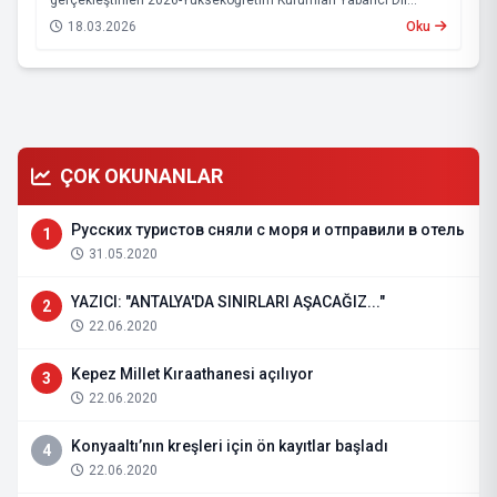
Sınavı’nın (2026-YÖKDİL/1) sonuçlarını duyurdu.
18.03.2026
Oku
ÇOK OKUNANLAR
Русских туристов сняли с моря и отправили в отель
1
31.05.2020
YAZICI: "ANTALYA'DA SINIRLARI AŞACAĞIZ..."
2
22.06.2020
Kepez Millet Kıraathanesi açılıyor
3
22.06.2020
Konyaaltı’nın kreşleri için ön kayıtlar başladı
4
22.06.2020