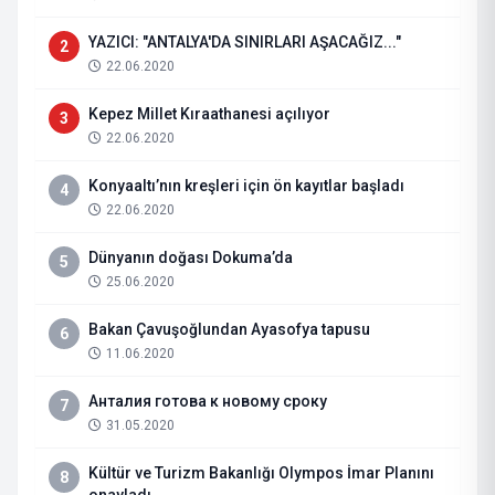
YAZICI: "ANTALYA'DA SINIRLARI AŞACAĞIZ..."
2
22.06.2020
Kepez Millet Kıraathanesi açılıyor
3
22.06.2020
Konyaaltı’nın kreşleri için ön kayıtlar başladı
4
22.06.2020
Dünyanın doğası Dokuma’da
5
25.06.2020
Bakan Çavuşoğlundan Ayasofya tapusu
6
11.06.2020
Анталия готова к новому сроку
7
31.05.2020
Kültür ve Turizm Bakanlığı Olympos İmar Planını
8