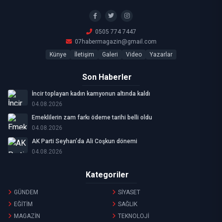
0505 774 7447
07habermagazin@gmail.com
Künye
İletişim
Galeri
Video
Yazarlar
Son Haberler
İncir toplayan kadın kamyonun altında kaldı
04.08.2026
Emeklilerin zam farkı ödeme tarihi belli oldu
04.08.2026
AK Parti Seyhan’da Ali Coşkun dönemi
04.08.2026
Kategoriler
GÜNDEM
SİYASET
EĞİTİM
SAĞLIK
MAGAZİN
TEKNOLOJİ