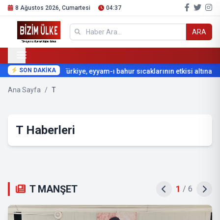
8 Ağustos 2026, Cumartesi
04:37
ARA
SON DAKİKA
Türkiye, eyyam-ı bahur sıcaklarının etkisi altına giri
Ana Sayfa
/
T
T Haberleri
T MANŞET
2
/
6