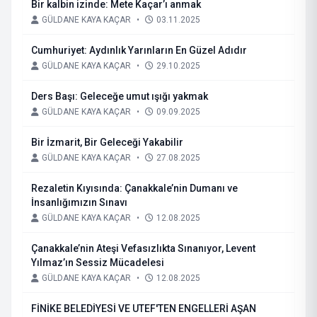
Bir kalbin izinde: Mete Kaçar’ı anmak
GÜLDANE KAYA KAÇAR
•
03.11.2025
Cumhuriyet: Aydınlık Yarınların En Güzel Adıdır
GÜLDANE KAYA KAÇAR
•
29.10.2025
Ders Başı: Geleceğe umut ışığı yakmak
GÜLDANE KAYA KAÇAR
•
09.09.2025
Bir İzmarit, Bir Geleceği Yakabilir
GÜLDANE KAYA KAÇAR
•
27.08.2025
Rezaletin Kıyısında: Çanakkale’nin Dumanı ve
İnsanlığımızın Sınavı
GÜLDANE KAYA KAÇAR
•
12.08.2025
Çanakkale’nin Ateşi Vefasızlıkta Sınanıyor, Levent
Yılmaz’ın Sessiz Mücadelesi
GÜLDANE KAYA KAÇAR
•
12.08.2025
FİNİKE BELEDİYESİ VE UTEF'TEN ENGELLERİ AŞAN