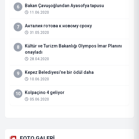
Bakan Çavuşoğlundan Ayasofya tapusu
6
11.06.2020
Анталия готова к новому сроку
7
31.05.2020
Kültür ve Turizm Bakanlığı Olympos İmar Planını
8
onayladı
28.04.2020
Kepez Belediyesi’ne bir ödül daha
9
10.06.2020
Kolpaçino 4 geliyor
10
05.06.2020
FOTO GALERİ