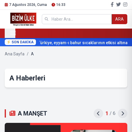
7 Ağustos 2026, Cuma
16:33
ARA
SON DAKİKA
Türkiye, eyyam-ı bahur sıcaklarının etkisi altına giriy
Ana Sayfa
/
A
A Haberleri
A MANŞET
2
/
6