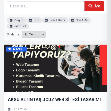
Ara
Bugün
Dün
Son 1 Hafta
Son 1 Ay
Son 1 Yıl
Sıralama:
MANŞET
AKSU ALTINTAŞ UCUZ WEB SİTESİ TASARIMI
03.04.2025