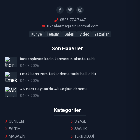
0505 774 7447
07habermagazin@gmail.com
Künye
İletişim
Galeri
Video
Yazarlar
Son Haberler
İncir toplayan kadın kamyonun altında kaldı
04.08.2026
Emeklilerin zam farkı ödeme tarihi belli oldu
04.08.2026
AK Parti Seyhan’da Ali Coşkun dönemi
04.08.2026
Kategoriler
GÜNDEM
SİYASET
EĞİTİM
SAĞLIK
MAGAZİN
TEKNOLOJİ