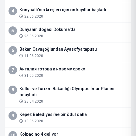
Konyaaltı’nın kreşleri için ön kayıtlar başladı
4
22.06.2020
Dünyanın doğası Dokuma’da
5
25.06.2020
Bakan Çavuşoğlundan Ayasofya tapusu
6
11.06.2020
Анталия готова к новому сроку
7
31.05.2020
Kültür ve Turizm Bakanlığı Olympos İmar Planını
8
onayladı
28.04.2020
Kepez Belediyesi’ne bir ödül daha
9
10.06.2020
Kolpaçino 4 geliyor
10