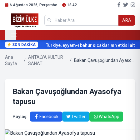
6 Ağustos 2026, Perşembe
18:42
ARA
SON DAKİKA
Türkiye, eyyam-ı bahur sıcaklarının etkisi altına
Ana
ANTALYA KÜLTÜR
/
/
Bakan Çavuşoğlundan Ayasofya tapusu
Sayfa
SANAT
Bakan Çavuşoğlundan Ayasofya
tapusu
Paylaş:
Facebook
Twitter
WhatsApp