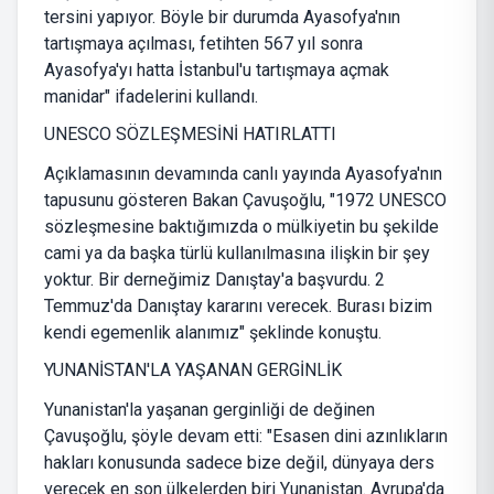
tersini yapıyor. Böyle bir durumda Ayasofya'nın
tartışmaya açılması, fetihten 567 yıl sonra
Ayasofya'yı hatta İstanbul'u tartışmaya açmak
manidar" ifadelerini kullandı.
UNESCO SÖZLEŞMESİNİ HATIRLATTI
Açıklamasının devamında canlı yayında Ayasofya'nın
tapusunu gösteren Bakan Çavuşoğlu, "1972 UNESCO
sözleşmesine baktığımızda o mülkiyetin bu şekilde
cami ya da başka türlü kullanılmasına ilişkin bir şey
yoktur. Bir derneğimiz Danıştay'a başvurdu. 2
Temmuz'da Danıştay kararını verecek. Burası bizim
kendi egemenlik alanımız" şeklinde konuştu.
YUNANİSTAN'LA YAŞANAN GERGİNLİK
Yunanistan'la yaşanan gerginliği de değinen
Çavuşoğlu, şöyle devam etti: "Esasen dini azınlıkların
hakları konusunda sadece bize değil, dünyaya ders
verecek en son ülkelerden biri Yunanistan. Avrupa'da