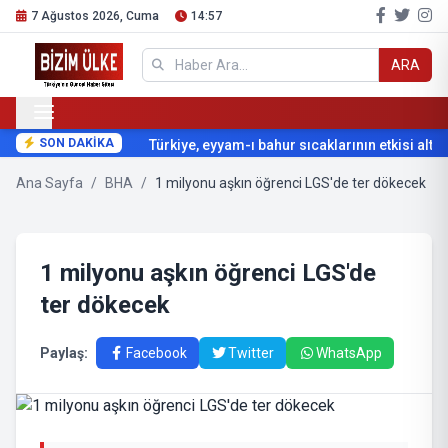
7 Ağustos 2026, Cuma
14:57
ARA
SON DAKİKA
Türkiye, eyyam-ı bahur sıcaklarının etkisi altına
Ana Sayfa
/
BHA
/
1 milyonu aşkın öğrenci LGS'de ter dökecek
1 milyonu aşkın öğrenci LGS'de
ter dökecek
Paylaş:
Facebook
Twitter
WhatsApp