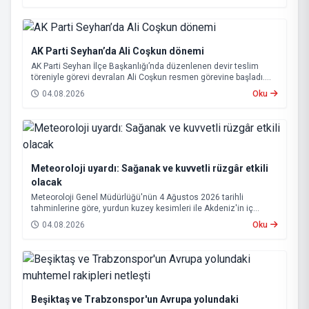
AK Parti Seyhan’da Ali Coşkun dönemi
AK Parti Seyhan İlçe Başkanlığı’nda düzenlenen devir teslim
töreniyle görevi devralan Ali Coşkun resmen görevine başladı.
Hizmet vurgusu yapan Coşkun, “AK Partili olmak, bu ülkenin her
04.08.2026
Oku
metrekaresine sevdalı olmaktır” dedi.
Meteoroloji uyardı: Sağanak ve kuvvetli rüzgâr etkili
olacak
Meteoroloji Genel Müdürlüğü'nün 4 Ağustos 2026 tarihli
tahminlerine göre, yurdun kuzey kesimleri ile Akdeniz'in iç
bölgelerinde yer yer sağanak ve gök gürültülü sağanak yağış
04.08.2026
Oku
bekleniyor.
Beşiktaş ve Trabzonspor'un Avrupa yolundaki