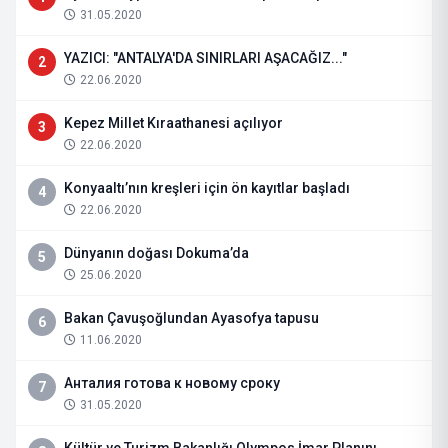
31.05.2020
YAZICI: "ANTALYA'DA SINIRLARI AŞACAĞIZ..."
2
22.06.2020
Kepez Millet Kıraathanesi açılıyor
3
22.06.2020
Konyaaltı’nın kreşleri için ön kayıtlar başladı
4
22.06.2020
Dünyanın doğası Dokuma’da
5
25.06.2020
Bakan Çavuşoğlundan Ayasofya tapusu
6
11.06.2020
Анталия готова к новому сроку
7
31.05.2020