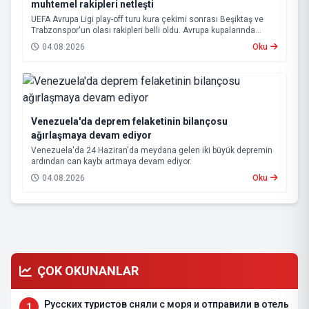
muhtemel rakipleri netleşti
UEFA Avrupa Ligi play-off turu kura çekimi sonrası Beşiktaş ve
Trabzonspor'un olası rakipleri belli oldu. Avrupa kupalarında
yoluna devam eden Beşiktaş ve Trabzonspor, grup aşamasına
04.08.2026
Oku
kalabilmek için kritik eşleşmelerle karşı karşıya gelecek.
Venezuela'da deprem felaketinin bilançosu
ağırlaşmaya devam ediyor
Venezuela'da 24 Haziran'da meydana gelen iki büyük depremin
ardından can kaybı artmaya devam ediyor.
04.08.2026
Oku
ÇOK OKUNANLAR
Русских туристов сняли с моря и отправили в отель
1