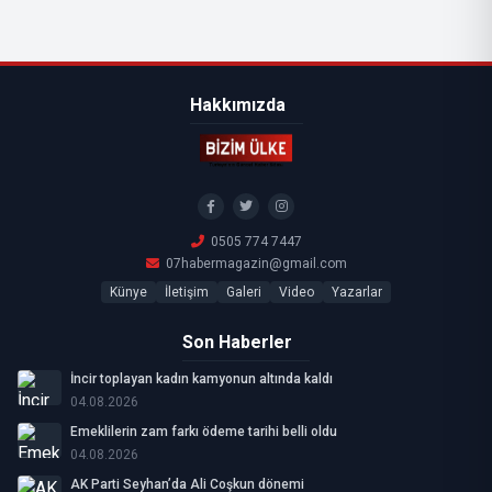
Hakkımızda
0505 774 7447
07habermagazin@gmail.com
Künye
İletişim
Galeri
Video
Yazarlar
Son Haberler
İncir toplayan kadın kamyonun altında kaldı
04.08.2026
Emeklilerin zam farkı ödeme tarihi belli oldu
04.08.2026
AK Parti Seyhan’da Ali Coşkun dönemi