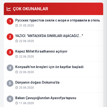
ÇOK OKUNANLAR
Русских туристов сняли с моря и отправили в отель
1
31.05.2020
YAZICI: "ANTALYA'DA SINIRLARI AŞACAĞIZ..."
2
22.06.2020
Kepez Millet Kıraathanesi açılıyor
3
22.06.2020
Konyaaltı’nın kreşleri için ön kayıtlar başladı
4
22.06.2020
Dünyanın doğası Dokuma’da
5
25.06.2020
Bakan Çavuşoğlundan Ayasofya tapusu
6
11.06.2020