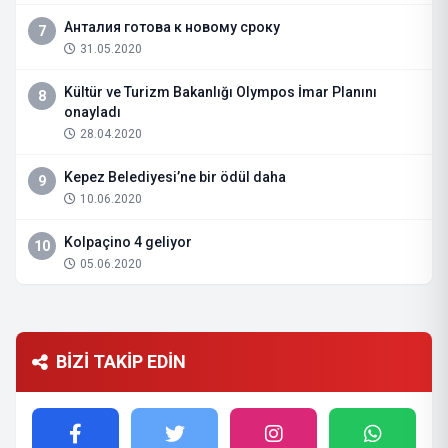
Анталия готова к новому сроку
7
31.05.2020
Kültür ve Turizm Bakanlığı Olympos İmar Planını
8
onayladı
28.04.2020
Kepez Belediyesi’ne bir ödül daha
9
10.06.2020
Kolpaçino 4 geliyor
10
05.06.2020
BİZİ TAKİP EDİN