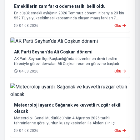
Emeklilerin zam farkı ödeme tarihi belli oldu
En düşük emekli aylığının 2026 Temmuz dönemi itibarıyla 23 bin
552 TL'ye yükseltilmesi kapsamında oluşan maaş farkları 7
Ağustos 2026 tarihinde hesaplara yatırılacak.
04.08.2026
Oku
AK Parti Seyhan’da Ali Coşkun dönemi
AK Parti Seyhan İlçe Başkanlığı’nda düzenlenen devir teslim
töreniyle görevi devralan Ali Coşkun resmen görevine başladı.
Hizmet vurgusu yapan Coşkun, “AK Partili olmak, bu ülkenin her
04.08.2026
Oku
metrekaresine sevdalı olmaktır” dedi.
Meteoroloji uyardı: Sağanak ve kuvvetli rüzgâr etkili
olacak
Meteoroloji Genel Müdürlüğü'nün 4 Ağustos 2026 tarihli
tahminlerine göre, yurdun kuzey kesimleri ile Akdeniz'in iç
bölgelerinde yer yer sağanak ve gök gürültülü sağanak yağış
04.08.2026
Oku
bekleniyor.