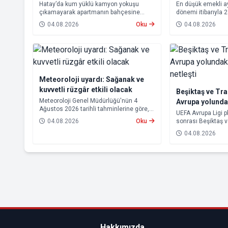
Hatay’da kum yüklü kamyon yokuşu
En düşük emekli 
çıkamayarak apartmanın bahçesine
dönemi itibarıyla 
devrildi. Kazada kamyonun altında kalan
yükseltilmesi ka
04.08.2026
Oku
04.08.2026
10 çocuk annesi 65 yaşındaki kadın
farkları 7 Ağustos
hayatını kaybetti.
hesaplara yatırıla
Meteoroloji uyardı: Sağanak ve
kuvvetli rüzgâr etkili olacak
Beşiktaş ve Tr
Meteoroloji Genel Müdürlüğü'nün 4
Avrupa yolund
Ağustos 2026 tarihli tahminlerine göre,
rakipleri netleş
UEFA Avrupa Ligi p
yurdun kuzey kesimleri ile Akdeniz'in iç
04.08.2026
Oku
sonrası Beşiktaş 
bölgelerinde yer yer sağanak ve gök
rakipleri belli old
gürültülü sağanak yağış bekleniyor.
04.08.2026
yoluna devam ede
Trabzonspor, grup
için kritik eşleşme
gelecek.
Hakkımızda