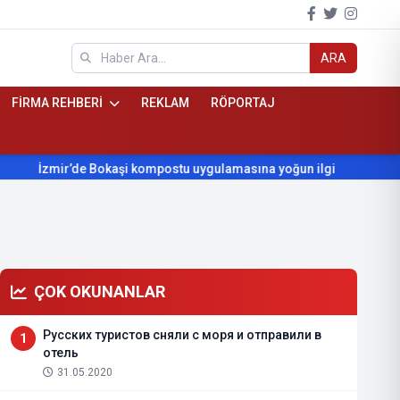
ARA
FİRMA REHBERİ
REKLAM
RÖPORTAJ
İzmir’de Bokaşi kompostu uygulamasına yoğun ilgi
Beydağ’ı
ÇOK OKUNANLAR
Русских туристов сняли с моря и отправили в
1
отель
31.05.2020