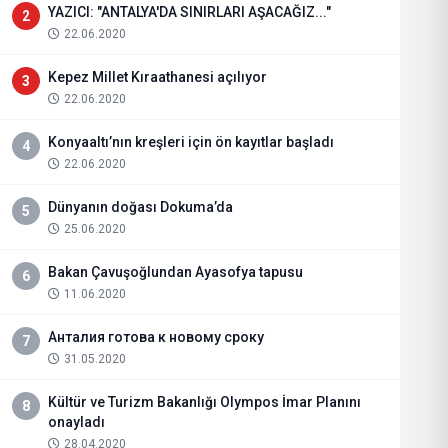
YAZICI: "ANTALYA'DA SINIRLARI AŞACAĞIZ..."
2
22.06.2020
Kepez Millet Kıraathanesi açılıyor
3
22.06.2020
Konyaaltı’nın kreşleri için ön kayıtlar başladı
4
22.06.2020
Dünyanın doğası Dokuma’da
5
25.06.2020
Bakan Çavuşoğlundan Ayasofya tapusu
6
11.06.2020
Анталия готова к новому сроку
7
31.05.2020
Kültür ve Turizm Bakanlığı Olympos İmar Planını
8
onayladı
28.04.2020