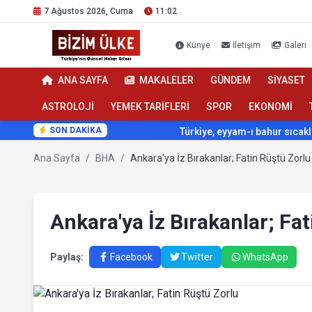
7 Ağustos 2026, Cuma
11:02
Künye
İletişim
Galeri
ANA SAYFA
MAKALELER
GÜNDEM
SİYASET
ASTROLOJİ
YEMEK TARİFLERİ
SPOR
EKONOMİ
SON DAKİKA
Türkiye, eyyam-ı bahur sıcaklarının
Ana Sayfa
/
BHA
/
Ankara'ya İz Bırakanlar; Fatin Rüştü Zorlu
Ankara'ya İz Bırakanlar; Fa
Paylaş:
Facebook
Twitter
WhatsApp