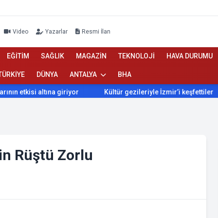
Video
Yazarlar
Resmi İlan
EĞİTİM
SAĞLIK
MAGAZİN
TEKNOLOJİ
HAVA DURUMU
TÜRKİYE
DÜNYA
ANTALYA
BHA
 etkisi altına giriyor
Kültür gezileriyle İzmir’i keşfettiler
tin Rüştü Zorlu