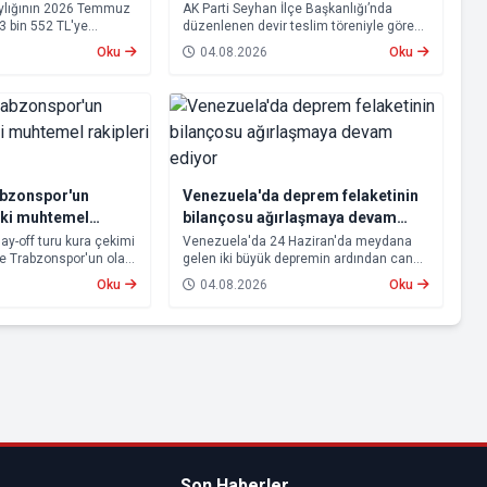
aylığının 2026 Temmuz
AK Parti Seyhan İlçe Başkanlığı’nda
23 bin 552 TL'ye
düzenlenen devir teslim töreniyle görevi
psamında oluşan maaş
devralan Ali Coşkun resmen görevine
Oku
04.08.2026
Oku
 2026 tarihinde
başladı. Hizmet vurgusu yapan Coşkun,
cak.
“AK Partili olmak, bu ülkenin her
metrekaresine sevdalı olmaktır” dedi.
abzonspor'un
Venezuela'da deprem felaketinin
aki muhtemel
bilançosu ağırlaşmaya devam
ti
ediyor
lay-off turu kura çekimi
Venezuela'da 24 Haziran'da meydana
ve Trabzonspor'un olası
gelen iki büyük depremin ardından can
u. Avrupa kupalarında
kaybı artmaya devam ediyor.
Oku
04.08.2026
Oku
n Beşiktaş ve
 aşamasına kalabilmek
lerle karşı karşıya
Son Haberler