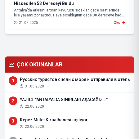
Hissedilen 53 Dereceyi Buldu
Antalya’da etkisini artıran kavurucu sıcaklar, gece saatlerinde
bile yaşamı zorlaştırdı. Hava sıcaklığının gece 30 dereceye kadar
çıktığı kentte, yüksek nemin de etkisiyle vatandaşlar serinlemek
21.07.2025
Oku
için Konyaaltı Sahili’ne akın etti. Sahile serdikleri örtülerde
sabahlayanlar, güneşin doğmasıyla birlikte denize girerek
serinlemeye çalıştı.
ÇOK OKUNANLAR
Русских туристов сняли с моря и отправили в отель
1
31.05.2020
YAZICI: "ANTALYA'DA SINIRLARI AŞACAĞIZ..."
2
22.06.2020
Kepez Millet Kıraathanesi açılıyor
3
22.06.2020