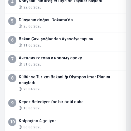
Konyaaltı’nın kreşleri için ön kayıtlar başladı
4
22.06.2020
Dünyanın doğası Dokuma’da
5
25.06.2020
Bakan Çavuşoğlundan Ayasofya tapusu
6
11.06.2020
Анталия готова к новому сроку
7
31.05.2020
Kültür ve Turizm Bakanlığı Olympos İmar Planını
8
onayladı
28.04.2020
Kepez Belediyesi’ne bir ödül daha
9
10.06.2020
Kolpaçino 4 geliyor
10
05.06.2020