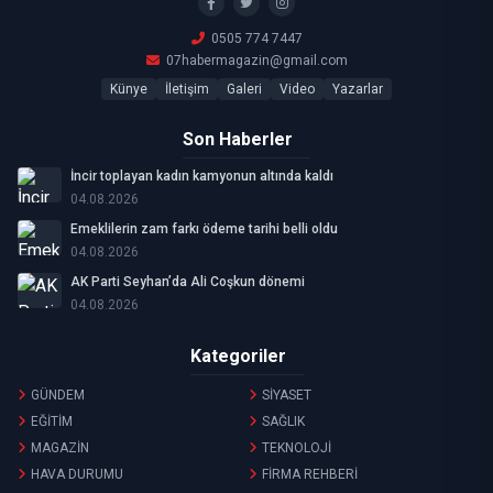
0505 774 7447
07habermagazin@gmail.com
Künye
İletişim
Galeri
Video
Yazarlar
Son Haberler
İncir toplayan kadın kamyonun altında kaldı
04.08.2026
Emeklilerin zam farkı ödeme tarihi belli oldu
04.08.2026
AK Parti Seyhan’da Ali Coşkun dönemi
04.08.2026
Kategoriler
GÜNDEM
SİYASET
EĞİTİM
SAĞLIK
MAGAZİN
TEKNOLOJİ
HAVA DURUMU
FİRMA REHBERİ