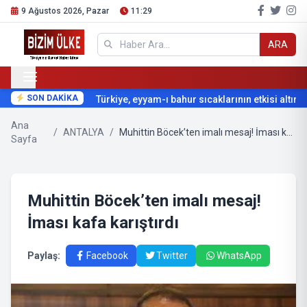
9 Ağustos 2026, Pazar
11:29
ARA
SON DAKİKA
Türkiye, eyyam-ı bahur sıcaklarının etkisi altına gi
Ana
/
ANTALYA
/
Muhittin Böcek’ten imalı mesaj! İması kafa karıştırdı
Sayfa
Muhittin Böcek’ten imalı mesaj!
İması kafa karıştırdı
Paylaş:
Facebook
Twitter
WhatsApp