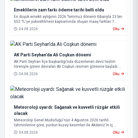
Emeklilerin zam farkı ödeme tarihi belli oldu
En düşük emekli aylığının 2026 Temmuz dönemi itibarıyla 23 bin
552 TL'ye yükseltilmesi kapsamında oluşan maaş farkları 7
Ağustos 2026 tarihinde hesaplara yatırılacak.
04.08.2026
Oku
AK Parti Seyhan’da Ali Coşkun dönemi
AK Parti Seyhan İlçe Başkanlığı’nda düzenlenen devir teslim
töreniyle görevi devralan Ali Coşkun resmen görevine başladı.
Hizmet vurgusu yapan Coşkun, “AK Partili olmak, bu ülkenin her
04.08.2026
Oku
metrekaresine sevdalı olmaktır” dedi.
Meteoroloji uyardı: Sağanak ve kuvvetli rüzgâr etkili
olacak
Meteoroloji Genel Müdürlüğü'nün 4 Ağustos 2026 tarihli
tahminlerine göre, yurdun kuzey kesimleri ile Akdeniz'in iç
bölgelerinde yer yer sağanak ve gök gürültülü sağanak yağış
04.08.2026
Oku
bekleniyor.