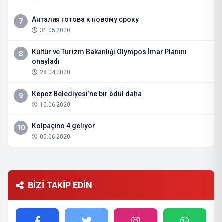
Анталия готова к новому сроку
7
31.05.2020
Kültür ve Turizm Bakanlığı Olympos İmar Planını
8
onayladı
28.04.2020
Kepez Belediyesi’ne bir ödül daha
9
10.06.2020
Kolpaçino 4 geliyor
10
05.06.2020
BİZİ TAKİP EDİN