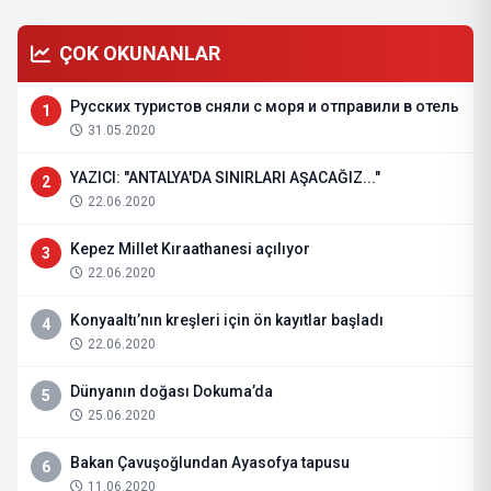
ÇOK OKUNANLAR
Русских туристов сняли с моря и отправили в отель
1
31.05.2020
YAZICI: "ANTALYA'DA SINIRLARI AŞACAĞIZ..."
2
22.06.2020
Kepez Millet Kıraathanesi açılıyor
3
22.06.2020
Konyaaltı’nın kreşleri için ön kayıtlar başladı
4
22.06.2020
Dünyanın doğası Dokuma’da
5
25.06.2020
Bakan Çavuşoğlundan Ayasofya tapusu
6
11.06.2020