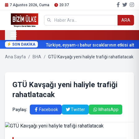
7 Ağustos 2026, Cuma
20:37
ARA
SON DAKİKA
Türkiye, eyyam-ı bahur sıcaklarının etkisi altına
Ana Sayfa
/
BHA
/
GTÜ Kavşağı yeni haliyle trafiği rahatlatacak
GTÜ Kavşağı yeni haliyle trafiği
rahatlatacak
Paylaş:
Facebook
Twitter
WhatsApp