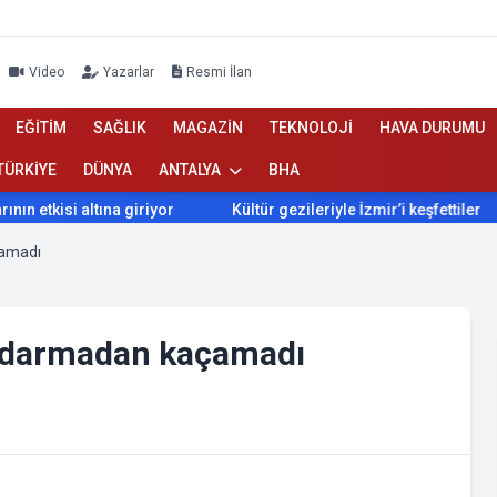
Video
Yazarlar
Resmi İlan
EĞİTİM
SAĞLIK
MAGAZİN
TEKNOLOJİ
HAVA DURUMU
TÜRKİYE
DÜNYA
ANTALYA
BHA
etkisi altına giriyor
Kültür gezileriyle İzmir’i keşfettiler
çamadı
ndarmadan kaçamadı