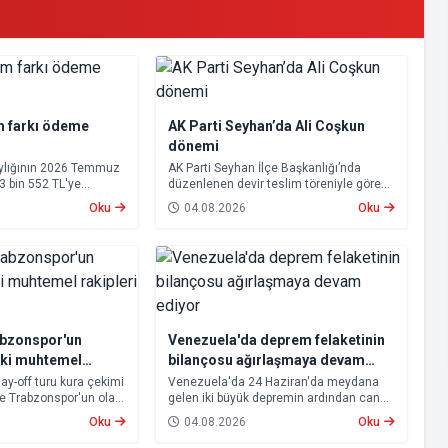
m farkı ödeme
AK Parti Seyhan’da Ali Coşkun
dönemi
aylığının 2026 Temmuz
AK Parti Seyhan İlçe Başkanlığı’nda
23 bin 552 TL'ye
düzenlenen devir teslim töreniyle görevi
psamında oluşan maaş
devralan Ali Coşkun resmen görevine
Oku
04.08.2026
Oku
 2026 tarihinde
başladı. Hizmet vurgusu yapan Coşkun,
cak.
“AK Partili olmak, bu ülkenin her
metrekaresine sevdalı olmaktır” dedi.
abzonspor'un
Venezuela'da deprem felaketinin
aki muhtemel
bilançosu ağırlaşmaya devam
ti
ediyor
lay-off turu kura çekimi
Venezuela'da 24 Haziran'da meydana
ve Trabzonspor'un olası
gelen iki büyük depremin ardından can
u. Avrupa kupalarında
kaybı artmaya devam ediyor.
Oku
04.08.2026
Oku
n Beşiktaş ve
 aşamasına kalabilmek