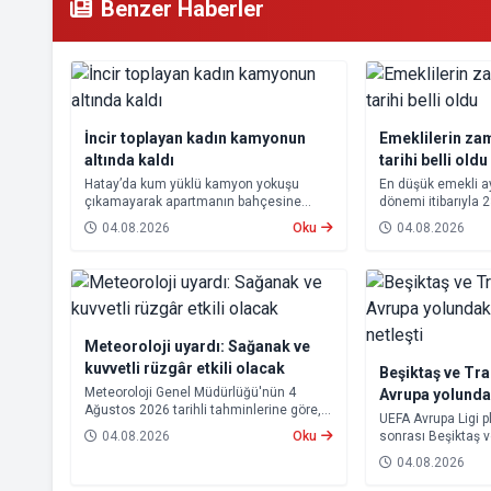
Benzer Haberler
İncir toplayan kadın kamyonun
Emeklilerin za
altında kaldı
tarihi belli oldu
Hatay’da kum yüklü kamyon yokuşu
En düşük emekli 
çıkamayarak apartmanın bahçesine
dönemi itibarıyla 
devrildi. Kazada kamyonun altında kalan
yükseltilmesi ka
04.08.2026
Oku
04.08.2026
10 çocuk annesi 65 yaşındaki kadın
farkları 7 Ağustos
hayatını kaybetti.
hesaplara yatırıla
Meteoroloji uyardı: Sağanak ve
kuvvetli rüzgâr etkili olacak
Beşiktaş ve Tr
Meteoroloji Genel Müdürlüğü'nün 4
Avrupa yolund
Ağustos 2026 tarihli tahminlerine göre,
rakipleri netleş
UEFA Avrupa Ligi p
yurdun kuzey kesimleri ile Akdeniz'in iç
04.08.2026
Oku
sonrası Beşiktaş 
bölgelerinde yer yer sağanak ve gök
rakipleri belli old
gürültülü sağanak yağış bekleniyor.
04.08.2026
yoluna devam ede
Trabzonspor, grup