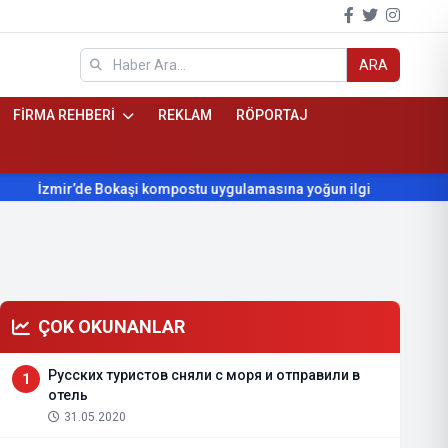
ARA
FİRMA REHBERİ
REKLAM
RÖPORTAJ
İzmir’de Bokaşi kompostu uygulamasına yoğun ilgi
Beydağ’ı
ÇOK OKUNANLAR
Русских туристов сняли с моря и отправили в
1
отель
31.05.2020