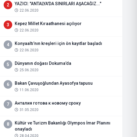
YAZICI: "ANTALYA'DA SINIRLARI AŞACAĞIZ..."
2
22.06.2020
Kepez Millet Kıraathanesi açılıyor
3
22.06.2020
Konyaaltı’nın kreşleri için ön kayıtlar başladı
4
22.06.2020
Dünyanın doğası Dokuma’da
5
25.06.2020
Bakan Çavuşoğlundan Ayasofya tapusu
6
11.06.2020
Анталия готова к новому сроку
7
31.05.2020
Kültür ve Turizm Bakanlığı Olympos İmar Planını
8
onayladı
28.04.2020