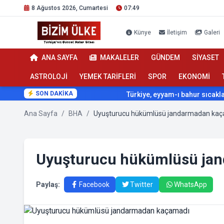
8 Ağustos 2026, Cumartesi
07:49
Künye
İletişim
Galeri
ANA SAYFA
MAKALELER
GÜNDEM
SİYASET
ASTROLOJİ
YEMEK TARİFLERİ
SPOR
EKONOMİ
SON DAKİKA
Türkiye, eyyam-ı bahur sıcaklarının 
Ana Sayfa
/
BHA
/
Uyuşturucu hükümlüsü jandarmadan ka
Uyuşturucu hükümlüsü ja
Paylaş:
Facebook
Twitter
WhatsApp