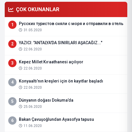
ÇOK OKUNANLAR
Русских туристов сняли с моря и отправили в отель
1
31.05.2020
YAZICI: "ANTALYA'DA SINIRLARI AŞACAĞIZ..."
2
22.06.2020
Kepez Millet Kıraathanesi açılıyor
3
22.06.2020
Konyaaltı’nın kreşleri için ön kayıtlar başladı
4
22.06.2020
Dünyanın doğası Dokuma’da
5
25.06.2020
Bakan Çavuşoğlundan Ayasofya tapusu
6
11.06.2020