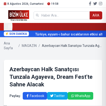
8 Ağustos 2026, Cumartesi
19:58
ARA
SON DAKİKA
Türkiye, eyyam-ı bahur sıcaklarının etkisi altına
Ana
/
MAGAZİN
/
Azerbaycan Halk Sanatçısı Tunzala Agayeva, Dream Fest'te Sahne Alacak
Sayfa
Azerbaycan Halk Sanatçısı
Tunzala Agayeva, Dream Fest'te
Sahne Alacak
Paylaş:
Facebook
Twitter
WhatsApp