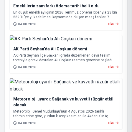
Emeklilerin zam farkı ödeme tarihi belli oldu
En düşük emekli aylığının 2026 Temmuz dönemi itibarıyla 23 bin
552 TL'ye yükseltilmesi kapsamında oluşan maaş farkları 7
Ağustos 2026 tarihinde hesaplara yatırılacak.
04.08.2026
Oku
AK Parti Seyhan’da Ali Coşkun dönemi
AK Parti Seyhan İlçe Başkanlığı’nda düzenlenen devir teslim
töreniyle görevi devralan Ali Coşkun resmen görevine başladı.
Hizmet vurgusu yapan Coşkun, “AK Partili olmak, bu ülkenin her
04.08.2026
Oku
metrekaresine sevdalı olmaktır” dedi.
Meteoroloji uyardı: Sağanak ve kuvvetli rüzgâr etkili
olacak
Meteoroloji Genel Müdürlüğü'nün 4 Ağustos 2026 tarihli
tahminlerine göre, yurdun kuzey kesimleri ile Akdeniz'in iç
bölgelerinde yer yer sağanak ve gök gürültülü sağanak yağış
04.08.2026
Oku
bekleniyor.