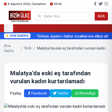
8 Ağustos 2026, Cumartesi
09:54
ARA
SON DAKİKA
Türkiye, eyyam-ı bahur sıcaklarının etkisi altına
Ana
/
BHA
/
Malatya’da eski eş tarafından vurulan kadın kurtarılamadı
Sayfa
Malatya’da eski eş tarafından
vurulan kadın kurtarılamadı
Paylaş:
Facebook
Twitter
WhatsApp