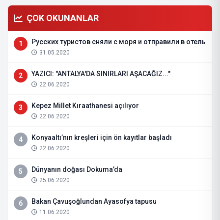
ÇOK OKUNANLAR
Русских туристов сняли с моря и отправили в отель
1
31.05.2020
YAZICI: "ANTALYA'DA SINIRLARI AŞACAĞIZ..."
2
22.06.2020
Kepez Millet Kıraathanesi açılıyor
3
22.06.2020
Konyaaltı’nın kreşleri için ön kayıtlar başladı
4
22.06.2020
Dünyanın doğası Dokuma’da
5
25.06.2020
Bakan Çavuşoğlundan Ayasofya tapusu
6
11.06.2020