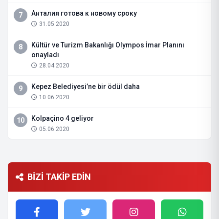
Анталия готова к новому сроку
7
31.05.2020
Kültür ve Turizm Bakanlığı Olympos İmar Planını
8
onayladı
28.04.2020
Kepez Belediyesi’ne bir ödül daha
9
10.06.2020
Kolpaçino 4 geliyor
10
05.06.2020
BİZİ TAKİP EDİN