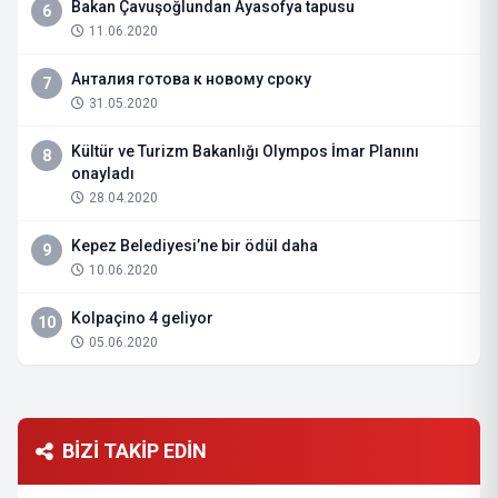
Bakan Çavuşoğlundan Ayasofya tapusu
6
11.06.2020
Анталия готова к новому сроку
7
31.05.2020
Kültür ve Turizm Bakanlığı Olympos İmar Planını
8
onayladı
28.04.2020
Kepez Belediyesi’ne bir ödül daha
9
10.06.2020
Kolpaçino 4 geliyor
10
05.06.2020
BİZİ TAKİP EDİN