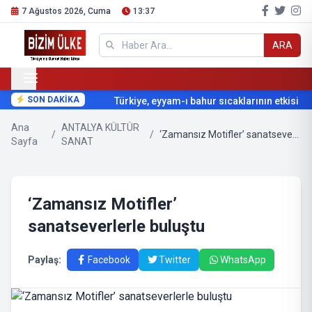
7 Ağustos 2026, Cuma
13:37
ARA
SON DAKİKA
Türkiye, eyyam-ı bahur sıcaklarının etkisi alt
Ana
ANTALYA KÜLTÜR
/
/
‘Zamansız Motifler’ sanatseverlerle buluştu
Sayfa
SANAT
‘Zamansız Motifler’
sanatseverlerle buluştu
Paylaş:
Facebook
Twitter
WhatsApp