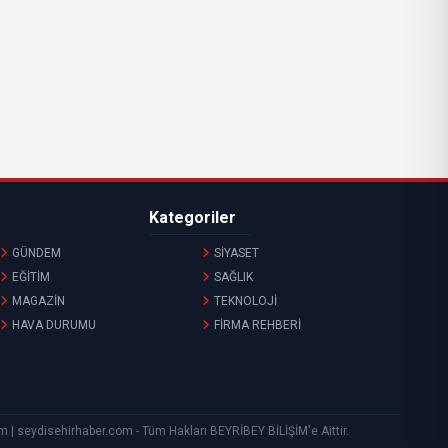
Kategoriler
GÜNDEM
SİYASET
EĞİTİM
SAĞLIK
MAGAZİN
TEKNOLOJİ
HAVA DURUMU
FİRMA REHBERİ
com | seydisehirhaber.com - Tüm Hakları
BEYRİBEY BİLİŞİM
'e Aittir.