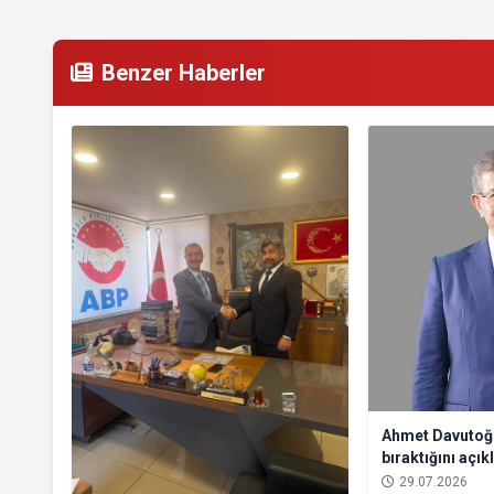
Benzer Haberler
Ahmet Davutoğl
bıraktığını açık
Partisi’ni feshe
29.07.2026