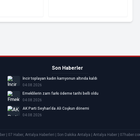
Son Haberler
İncir toplayan kadın kamyonun altında kaldı
04.08.2026
Emeklilerin zam farkı ödeme tarihi belli oldu
04.08.2026
AK Parti Seyhan’da Ali Coşkun dönemi
04.08.2026
ber | 07 Haber, Antalya Haberleri | Son Dakika Antalya | Antalya Haber | 07haber.