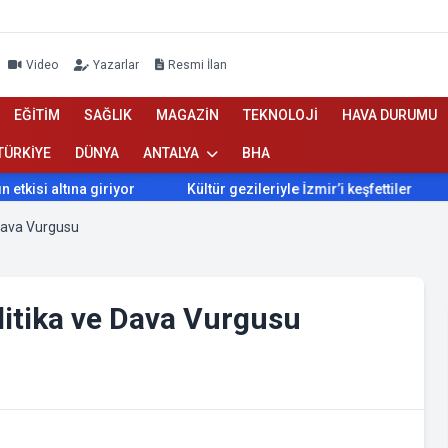
Video
Yazarlar
Resmi İlan
EĞİTİM
SAĞLIK
MAGAZİN
TEKNOLOJİ
HAVA DURUMU
TÜRKİYE
DÜNYA
ANTALYA
BHA
ltına giriyor
Kültür gezileriyle İzmir’i keşfettiler
İzmir’
 Dava Vurgusu
olitika ve Dava Vurgusu