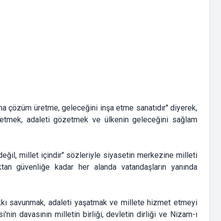
rına çözüm üretme, geleceğini inşa etme sanatıdır" diyerek,
pit etmek, adaleti gözetmek ve ülkenin geleceğini sağlam
ğil, millet içindir" sözleriyle siyasetin merkezine milleti
ıktan güvenliğe kadar her alanda vatandaşların yanında
kkı savunmak, adaleti yaşatmak ve millete hizmet etmeyi
'nin davasının milletin birliği, devletin dirliği ve Nizam-ı