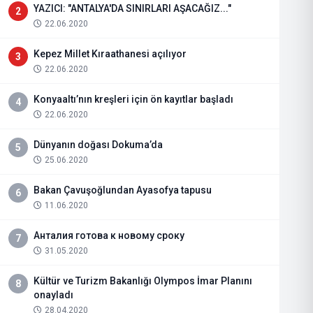
YAZICI: "ANTALYA'DA SINIRLARI AŞACAĞIZ..."
2
22.06.2020
Kepez Millet Kıraathanesi açılıyor
3
22.06.2020
Konyaaltı’nın kreşleri için ön kayıtlar başladı
4
22.06.2020
Dünyanın doğası Dokuma’da
5
25.06.2020
Bakan Çavuşoğlundan Ayasofya tapusu
6
11.06.2020
Анталия готова к новому сроку
7
31.05.2020
Kültür ve Turizm Bakanlığı Olympos İmar Planını
8
onayladı
28.04.2020