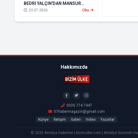
BEDRİ YALÇIN'DAN MANSUR
YAVAŞ'A ANLAMLI ZİYARET
23.07.2026
Oku
Hakkımızda
0505 774 7447
07habermagazin@gmail.com
Künye
İletişim
Galeri
Video
Yazarlar
© 2026 Antalya Haberleri | bizimulke.com | Antalya Güvenilir Ha