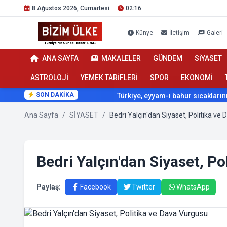
8 Ağustos 2026, Cumartesi
02:16
Künye
İletişim
Galeri
ANA SAYFA
MAKALELER
GÜNDEM
SİYASET
ASTROLOJİ
YEMEK TARİFLERİ
SPOR
EKONOMİ
SON DAKİKA
Türkiye, eyyam-ı bahur sıcaklarının etkisi a
Ana Sayfa
/
SİYASET
/
Bedri Yalçın'dan Siyaset, Politika ve
Bedri Yalçın'dan Siyaset, P
Paylaş:
Facebook
Twitter
WhatsApp