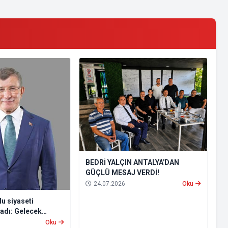
BEDRİ YALÇIN ANTALYA'DAN
GÜÇLÜ MESAJ VERDİ!
24.07.2026
Oku
u siyaseti
ladı: Gelecek
tti
Oku