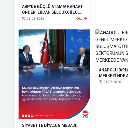
ABP'DE GÜÇLÜ ATAMA! KANAAT
ÖNDERİ ERCAN SELÇUKOĞLU,
TÜM BÖLGELERDEN SORUMLU
03.08.2026
Oku
GENEL BAŞKAN YARDIMCISI OLDU
ANADOLU BİRLİ
MERKEZİ'NDE 
BULUŞMA: OT
21.07.2026
SEKTÖRÜNÜN S
MERKEZDE YAN
SİYASETTE DİYALOG MESAJI: