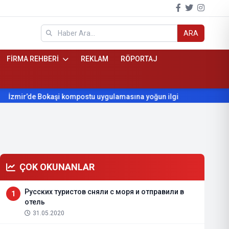
ARA
FİRMA REHBERİ
REKLAM
RÖPORTAJ
de Bokaşi kompostu uygulamasına yoğun ilgi
Beydağ’ın yıllard
ÇOK OKUNANLAR
Русских туристов сняли с моря и отправили в
1
отель
31.05.2020