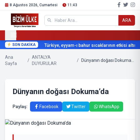
8 Ağustos 2026, Cumartesi
11:43
ARA
SON DAKİKA
Türkiye, eyyam-ı bahur sıcaklarının etkisi altına g
Ana
ANTALYA
/
/
Dünyanın doğası Dokuma’da
Sayfa
DUYURULAR
Dünyanın doğası Dokuma’da
Paylaş:
Facebook
Twitter
WhatsApp