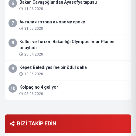
Bakan Çavuşoğlundan Ayasofya tapusu
6
11.06.2020
Анталия готова к новому сроку
7
31.05.2020
Kültür ve Turizm Bakanlığı Olympos İmar Planını
8
onayladı
28.04.2020
Kepez Belediyesi’ne bir ödül daha
9
10.06.2020
Kolpaçino 4 geliyor
10
05.06.2020
BİZİ TAKİP EDİN