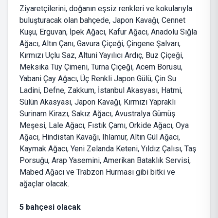
Ziyaretçilerini, doğanın eşsiz renkleri ve kokularıyla
buluşturacak olan bahçede, Japon Kavağı, Cennet
Kuşu, Erguvan, İpek Ağacı, Kafur Ağacı, Anadolu Sığla
Ağacı, Altın Çanı, Gavura Çiçeği, Çingene Şalvarı,
Kırmızı Uçlu Saz, Altuni Yayılıcı Ardıç, Buz Çiçeği,
Meksika Tüy Çimeni, Turna Çiçeği, Acem Borusu,
Yabani Çay Ağacı, Üç Renkli Japon Gülü, Çin Su
Ladini, Defne, Zakkum, İstanbul Akasyası, Hatmi,
Sülün Akasyası, Japon Kavağı, Kırmızı Yapraklı
Surinam Kirazı, Sakız Ağacı, Avustralya Gümüş
Meşesi, Lale Ağacı, Fıstık Çamı, Orkide Ağacı, Oya
Ağacı, Hindistan Kavağı, Ihlamur, Altın Gül Ağacı,
Kaymak Ağacı, Yeni Zelanda Keteni, Yıldız Çalısı, Taş
Porsuğu, Arap Yasemini, Amerikan Bataklık Servisi,
Mabed Ağacı ve Trabzon Hurması gibi bitki ve
ağaçlar olacak.
5 bahçesi olacak