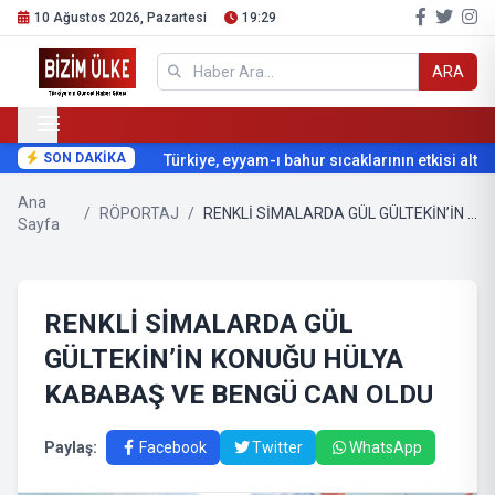
10 Ağustos 2026, Pazartesi
19:29
ARA
SON DAKİKA
Türkiye, eyyam-ı bahur sıcaklarının etkisi altına
Ana
/
RÖPORTAJ
/
RENKLİ SİMALARDA GÜL GÜLTEKİN’İN KONUĞU HÜLYA KABABAŞ VE BENGÜ CAN OLDU
Sayfa
RENKLİ SİMALARDA GÜL
GÜLTEKİN’İN KONUĞU HÜLYA
KABABAŞ VE BENGÜ CAN OLDU
Paylaş:
Facebook
Twitter
WhatsApp