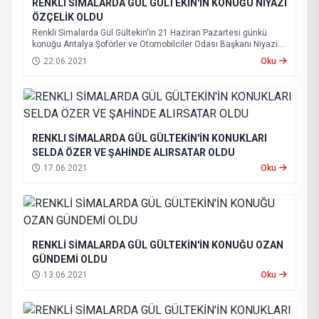
RENKLİ SİMALARDA GÜL GÜLTEKİN'İN KONUĞU NİYAZİ
ÖZÇELİK OLDU
Renkli Simalarda Gül Gültekin'in 21 Haziran Pazartesi günkü
konuğu Antalya Şoförler ve Otomobilciler Odası Başkanı Niyazi
ÖZÇELİK oldu. Programda pandemi döneminde esnafın ve
22.06.2021
Oku
taksicilerin yaşadıkları sorunlar ele alındı. Programı izlemek için
aşağıdaki linke tıklayınız.
RENKLI SİMALARDA GÜL GÜLTEKİN'İN KONUKLARI
SELDA ÖZER VE ŞAHİNDE ALIRSATAR OLDU
17.06.2021
Oku
RENKLİ SİMALARDA GÜL GÜLTEKİN'İN KONUĞU OZAN
GÜNDEMİ OLDU
13.06.2021
Oku