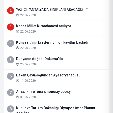
YAZICI: "ANTALYA'DA SINIRLARI AŞACAĞIZ..."
2
22.06.2020
Kepez Millet Kıraathanesi açılıyor
3
22.06.2020
Konyaaltı’nın kreşleri için ön kayıtlar başladı
4
22.06.2020
Dünyanın doğası Dokuma’da
5
25.06.2020
Bakan Çavuşoğlundan Ayasofya tapusu
6
11.06.2020
Анталия готова к новому сроку
7
31.05.2020
Kültür ve Turizm Bakanlığı Olympos İmar Planını
8