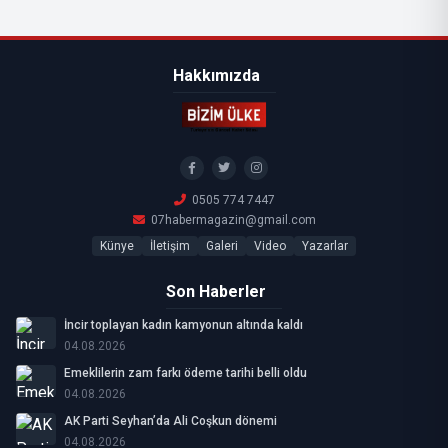
Hakkımızda
0505 774 7447
07habermagazin@gmail.com
Künye
İletişim
Galeri
Video
Yazarlar
Son Haberler
İncir toplayan kadın kamyonun altında kaldı
04.08.2026
Emeklilerin zam farkı ödeme tarihi belli oldu
04.08.2026
AK Parti Seyhan’da Ali Coşkun dönemi
04.08.2026