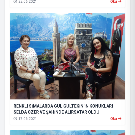
22.06.2021
Oku
taksicilerin yaşadıkları sorunlar ele alındı. Programı izlemek için
aşağıdaki linke tıklayınız.
RENKLI SİMALARDA GÜL GÜLTEKİN'İN KONUKLARI
SELDA ÖZER VE ŞAHİNDE ALIRSATAR OLDU
17.06.2021
Oku