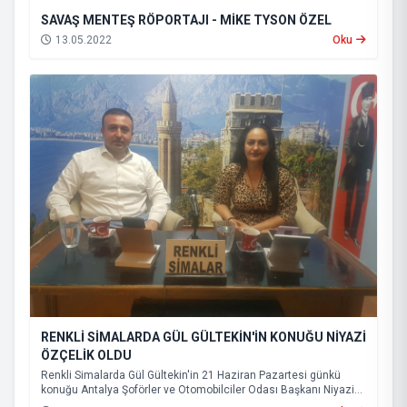
SAVAŞ MENTEŞ RÖPORTAJI - MİKE TYSON ÖZEL
13.05.2022
Oku
RENKLİ SİMALARDA GÜL GÜLTEKİN'İN KONUĞU NİYAZİ
ÖZÇELİK OLDU
Renkli Simalarda Gül Gültekin'in 21 Haziran Pazartesi günkü
konuğu Antalya Şoförler ve Otomobilciler Odası Başkanı Niyazi
ÖZÇELİK oldu. Programda pandemi döneminde esnafın ve