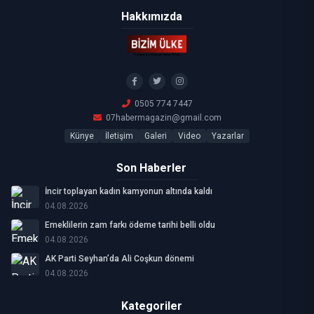
Hakkımızda
0505 774 7447
07habermagazin@gmail.com
Künye
İletişim
Galeri
Video
Yazarlar
Son Haberler
İncir toplayan kadın kamyonun altında kaldı
04.08.2026
Emeklilerin zam farkı ödeme tarihi belli oldu
04.08.2026
AK Parti Seyhan’da Ali Coşkun dönemi
04.08.2026
Kategoriler