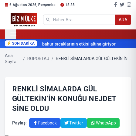
6 Ağustos 2026, Perşembe
18:38
ARA
SON DAKİKA
Türkiye, eyyam-ı bahur sıcaklarının etkisi altına giriyor
Kült
Ana
/
RÖPORTAJ
/
RENKLİ SİMALARDA GÜL GÜLTEKİN’İN KONUĞU NEJDET SİNE OLDU
Sayfa
RENKLİ SİMALARDA GÜL
GÜLTEKİN’İN KONUĞU NEJDET
SİNE OLDU
Paylaş:
Facebook
Twitter
WhatsApp