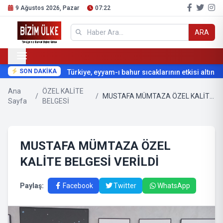
9 Ağustos 2026, Pazar
07:22
ARA
SON DAKİKA
Türkiye, eyyam-ı bahur sıcaklarının etkisi altına gir
Ana
ÖZEL KALİTE
/
/
MUSTAFA MÜMTAZA ÖZEL KALİTE BELGESİ VERİLDİ
Sayfa
BELGESİ
MUSTAFA MÜMTAZA ÖZEL
KALİTE BELGESİ VERİLDİ
Paylaş:
Facebook
Twitter
WhatsApp