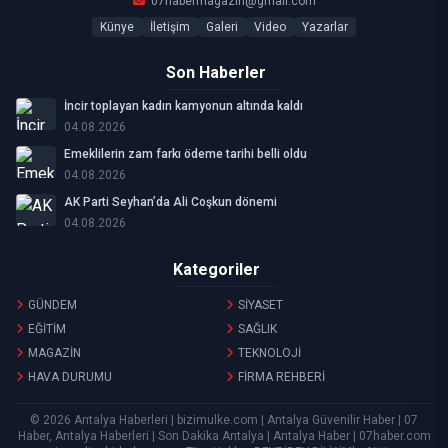
07habermagazin@gmail.com
Künye
İletişim
Galeri
Video
Yazarlar
Son Haberler
İncir toplayan kadın kamyonun altında kaldı
04.08.2026
Emeklilerin zam farkı ödeme tarihi belli oldu
04.08.2026
AK Parti Seyhan’da Ali Coşkun dönemi
04.08.2026
Kategoriler
GÜNDEM
SİYASET
EĞİTİM
SAĞLIK
MAGAZİN
TEKNOLOJİ
HAVA DURUMU
FİRMA REHBERİ
© 2026 Antalya Haberleri | bizimulke.com | Antalya Güvenilir Haber | 07
Haber, Antalya Haberleri | Son Dakika Antalya | Antalya Haber | 07haber.com