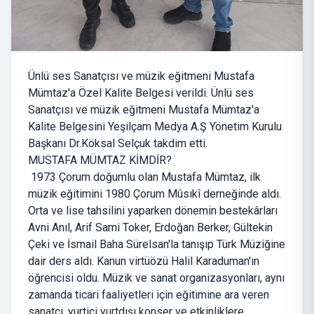
Ünlü ses Sanatçısı ve müzik eğitmeni Mustafa
Mümtaz'a Özel Kalite Belgesi verildi. Ünlü ses
Sanatçısı ve müzik eğitmeni Mustafa Mümtaz'a
Kalite Belgesini Yeşilçam Medya A.Ş Yönetim Kurulu
Başkanı Dr.Köksal Selçuk takdim etti.
MUSTAFA MÜMTAZ KİMDİR?
1973 Çorum doğumlu olan Mustafa Mümtaz, ilk
müzik eğitimini 1980 Çorum Mûsıkî derneğinde aldı.
Orta ve lise tahsilini yaparken dönemin bestekârları
Avni Anıl, Arif Sami Toker, Erdoğan Berker, Gültekin
Çeki ve İsmail Baha Sürelsan'la tanışıp Türk Müziğine
dair ders aldı. Kanun virtüözü Halil Karaduman'ın
öğrencisi oldu. Müzik ve sanat organizasyonları, aynı
zamanda ticari faaliyetleri için eğitimine ara veren
sanatçı, yurtiçi yurtdışı konser ve etkinliklere