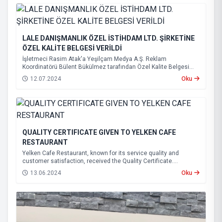
LALE DANIŞMANLIK ÖZEL İSTİHDAM LTD. ŞİRKETİNE
ÖZEL KALİTE BELGESİ VERİLDİ
İşletmeci Rasim Atak'a Yeşilçam Medya A.Ş. Reklam
Koordinatörü Bülent Bükülmez tarafından Özel Kalite Belgesi
takdim edildi.
12.07.2024
Oku
QUALITY CERTIFICATE GIVEN TO YELKEN CAFE
RESTAURANT
Yelken Cafe Restaurant, known for its service quality and
customer satisfaction, received the Quality Certificate.
Yeşilçam Media Chairman Köksal Selçuk presented the Quality
13.06.2024
Oku
Certificate to restaurant officials Yusuf Şahin and his son Kansu
Şahin.