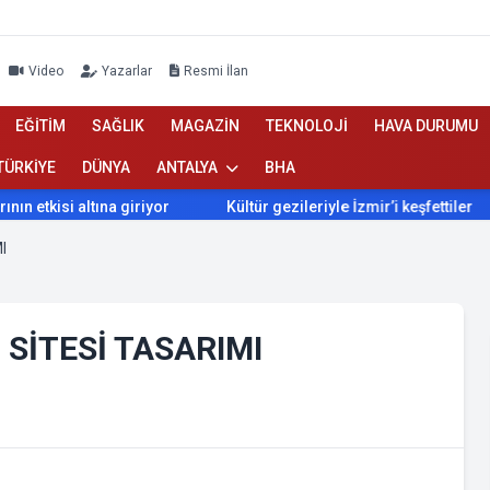
Video
Yazarlar
Resmi İlan
EĞİTİM
SAĞLIK
MAGAZİN
TEKNOLOJİ
HAVA DURUMU
TÜRKİYE
DÜNYA
ANTALYA
BHA
 etkisi altına giriyor
Kültür gezileriyle İzmir’i keşfettiler
I
SİTESİ TASARIMI