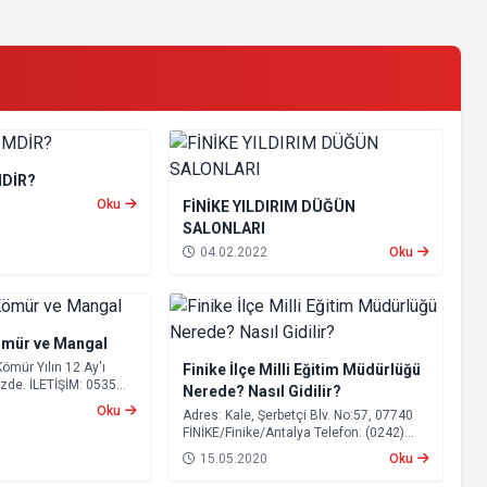
MDİR?
Oku
FİNİKE YILDIRIM DÜĞÜN
SALONLARI
04.02.2022
Oku
ömür ve Mangal
mür Yılın 12 Ay'ı
Finike İlçe Milli Eğitim Müdürlüğü
zde. İLETİŞİM: 0535
Nerede? Nasıl Gidilir?
sasmazodunculuk-
Oku
Adres: Kale, Şerbetçi Blv. No:57, 07740
om
FİNİKE/Finike/Antalya Telefon: (0242)
855 30 70
15.05.2020
Oku