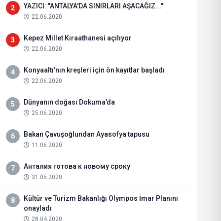
YAZICI: "ANTALYA'DA SINIRLARI AŞACAĞIZ..."
2
22.06.2020
Kepez Millet Kıraathanesi açılıyor
3
22.06.2020
Konyaaltı’nın kreşleri için ön kayıtlar başladı
4
22.06.2020
Dünyanın doğası Dokuma’da
5
25.06.2020
Bakan Çavuşoğlundan Ayasofya tapusu
6
11.06.2020
Анталия готова к новому сроку
7
31.05.2020
Kültür ve Turizm Bakanlığı Olympos İmar Planını
8
onayladı
28.04.2020