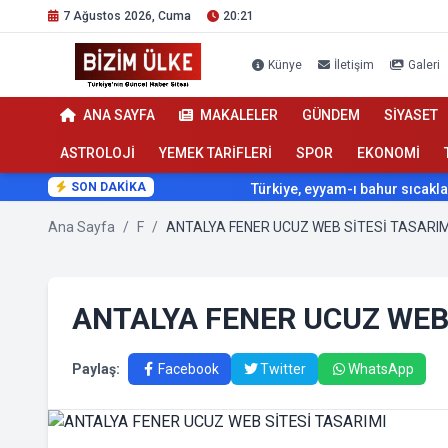
7 Ağustos 2026, Cuma
20:21
Künye
İletişim
Galeri
ANA SAYFA
MAKALELER
GÜNDEM
SİYASET
ASTROLOJİ
YEMEK TARİFLERİ
SPOR
EKONOMİ
SON DAKİKA
Türkiye, eyyam-ı bahur sıcaklarının
Ana Sayfa
/
F
/
ANTALYA FENER UCUZ WEB SİTESİ TASARIM
ANTALYA FENER UCUZ WEB 
Paylaş:
Facebook
Twitter
WhatsApp