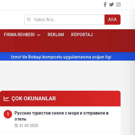
ARA
FİRMA REHBERİ
REKLAM
RÖPORTAJ
İzmir’de Bokaşi kompostu uygulamasına yoğun ilgi
Beydağ’ı
ÇOK OKUNANLAR
Русских туристов сняли с моря и отправили в
1
отель
31.05.2020