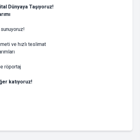
tal Dünyaya Taşıyoruz!
rımı
r sunuyoruz!
meti ve hızlı teslimat
rımları
e röportaj
er katıyoruz!