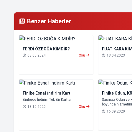
Benzer Haberler
FERDİ ÖZBOĞA KİMDİR?
FUAT KARA Kİ
08.05.2024
Oku
13.04.2023
Finike Esnaf İndirim Kartı
Finike Odun, K
Binlerce İndirim Tek Bir Kartta
Şaşmaz Odun ve Kö
boyunca hizmetini
13.10.2020
Oku
946 77 38 E-MAİL:
16.09.2020
serik@hotmail.c