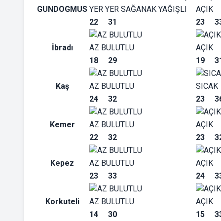
GUNDOGMUS
YER YER SAĞANAK YAĞIŞLI
AÇIK
22
31
23
3
İbradı
AZ BULUTLU
AÇIK
18
29
19
3
Kaş
AZ BULUTLU
SICAK
24
32
23
3
Kemer
AZ BULUTLU
AÇIK
22
32
23
3
Kepez
AZ BULUTLU
AÇIK
23
33
24
3
Korkuteli
AZ BULUTLU
AÇIK
14
30
15
3