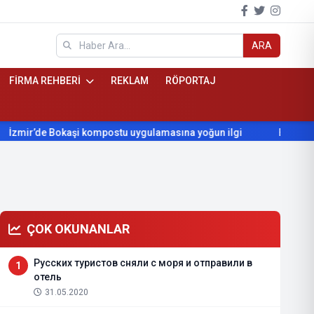
ARA
FİRMA REHBERİ
REKLAM
RÖPORTAJ
de Bokaşi kompostu uygulamasına yoğun ilgi
Beydağ’ın yıllar
ÇOK OKUNANLAR
Русских туристов сняли с моря и отправили в
1
отель
31.05.2020