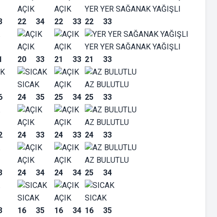
AÇIK
AÇIK
YER YER SAĞANAK YAĞIŞLI
3
22
34
22
33
22
33
AÇIK
AÇIK
YER YER SAĞANAK YAĞIŞLI
1
20
33
21
33
21
33
SICAK
AÇIK
AZ BULUTLU
6
24
35
25
34
25
33
AÇIK
AÇIK
AZ BULUTLU
2
24
33
24
33
24
33
AÇIK
AÇIK
AZ BULUTLU
3
24
34
24
34
25
34
SICAK
AÇIK
SICAK
3
16
35
16
34
16
35