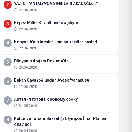
YAZICI: "ANTALYA'DA SINIRLARI AŞACAĞIZ..."
2
22.06.2020
Kepez Millet Kıraathanesi açılıyor
3
22.06.2020
Konyaaltı’nın kreşleri için ön kayıtlar başladı
4
22.06.2020
Dünyanın doğası Dokuma’da
5
25.06.2020
Bakan Çavuşoğlundan Ayasofya tapusu
6
11.06.2020
Анталия готова к новому сроку
7
31.05.2020
Kültür ve Turizm Bakanlığı Olympos İmar Planını
8
onayladı
28.04.2020