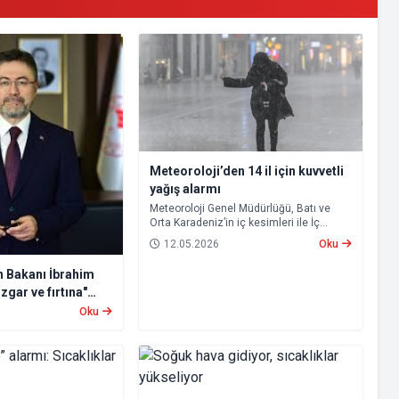
Meteoroloji’den 14 il için kuvvetli
yağış alarmı
Meteoroloji Genel Müdürlüğü, Batı ve
Orta Karadeniz’in iç kesimleri ile İç
Anadolu’nun kuzeyinde beklenen kuvvetli
12.05.2026
Oku
sağanak nedeniyle 14 il için “sarı” kodlu
uyarı yayımladı.
 Bakanı İbrahim
zgar ve fırtına"
Oku