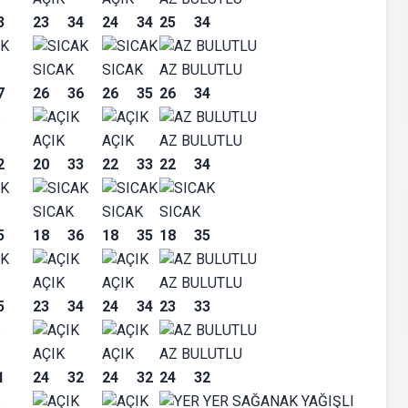
3
23
34
24
34
25
34
SICAK
SICAK
AZ BULUTLU
7
26
36
26
35
26
34
AÇIK
AÇIK
AZ BULUTLU
2
20
33
22
33
22
34
SICAK
SICAK
SICAK
5
18
36
18
35
18
35
AÇIK
AÇIK
AZ BULUTLU
5
23
34
24
34
23
33
AÇIK
AÇIK
AZ BULUTLU
1
24
32
24
32
24
32