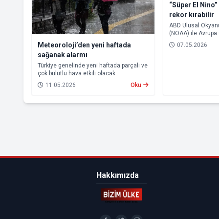
“Süper El Nino”
rekor kırabilir
ABD Ulusal Okyanu
(NOAA) ile Avrupa
Tahminleri Merkez
Meteoroloji’den yeni haftada
07.05.2026
yayımladığı yeni 
sağanak alarmı
dönemde güçlü bir 
ihtimalinin arttığı
Türkiye genelinde yeni haftada parçalı ve
çok bulutlu hava etkili olacak.
11.05.2026
Oku
Hakkımızda