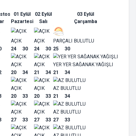
stos
01 Eylül
02 Eylül
03 Eylül
ar
Pazartesi
Salı
Çarşamba
AÇIK
AÇIK
PARÇALI BULUTLU
0
24
30
24
30
25
30
AÇIK
AÇIK
YER YER SAĞANAK YAĞIŞLI
2
20
34
21
34
21
34
AÇIK
AÇIK
AZ BULUTLU
3
20
33
20
33
21
34
AÇIK
AÇIK
AZ BULUTLU
3
27
33
27
33
27
33
AÇIK
AÇIK
AZ BULUTLU