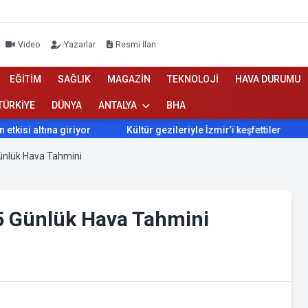
Video
Yazarlar
Resmi İlan
EĞİTİM
SAĞLIK
MAGAZİN
TEKNOLOJİ
HAVA DURUMU
TÜRKİYE
DÜNYA
ANTALYA
BHA
ltına giriyor
Kültür gezileriyle İzmir’i keşfettiler
İzmir’
Günlük Hava Tahmini
 5 Günlük Hava Tahmini