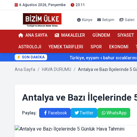
6 Ağustos 2026, Perşembe
23:11
Künye
İletişim
Galeri
ANA SAYFA
MAKALELER
GÜNDEM
SİYASET
ASTROLOJİ
YEMEK TARİFLERİ
SPOR
EKONOMİ
SON DAKİKA
Türkiye, eyyam-ı bahur sıcaklarının etkisi a
Ana Sayfa
/
HAVA DURUMU
/
Antalya ve Bazı İlçelerinde 5 
Antalya ve Bazı İlçelerinde
Paylaş:
Facebook
Twitter
WhatsApp