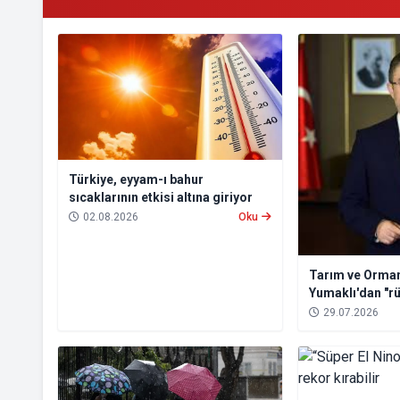
Türkiye, eyyam-ı bahur
sıcaklarının etkisi altına giriyor
02.08.2026
Oku
Tarım ve Orman
Yumaklı'dan "rü
uyarısı
29.07.2026