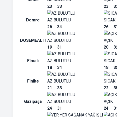
23
33
23
3
Demre
AZ BULUTLU
SICAK
26
34
26
3
DOSEMEALTI
AZ BULUTLU
AÇIK
19
31
20
3
Elmalı
AZ BULUTLU
SICAK
18
34
18
3
Finike
AZ BULUTLU
SICAK
21
33
22
3
Gazipaşa
AZ BULUTLU
AÇIK
24
31
24
3