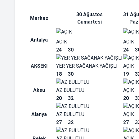
30 Ağustos
31 Ağu
Merkez
Cumartesi
Paz
Antalya
AÇIK
AÇIK
24
30
24
3
AKSEKI
YER YER SAĞANAK YAĞIŞLI
AÇIK
18
30
19
3
Aksu
AZ BULUTLU
AÇIK
20
32
20
3
Alanya
AZ BULUTLU
AÇIK
27
32
27
3
Belek
AZ BULUTLU
AÇIK