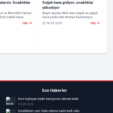
 alarmı: Sıcaklıklar
Soğuk hava gidiyor, sıcaklıklar
yükseliyor
s ve Atmosfer Dairesi
Mayıs ayında etkili olan soğuk ve yağışlı
 Orta Vadeli Hava
hava yurdu terk etmeye hazırlanıyor.
i’nin (ECMWF)
Oku
06.05.2026
Oku
tahminler, önümüzdeki
“Süper El Nino”
nı ortaya koydu.
Son Haberler
İncir toplayan kadın kamyonun altında kaldı
04.08.2026
Emeklilerin zam farkı ödeme tarihi belli oldu