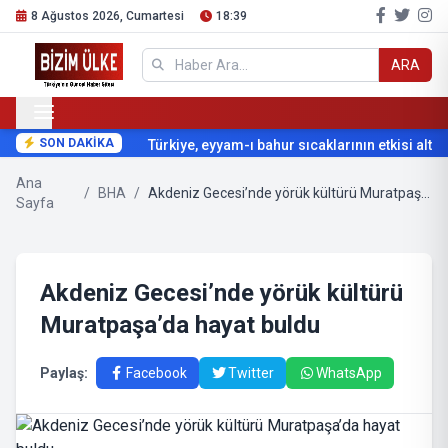
8 Ağustos 2026, Cumartesi
18:39
ARA
SON DAKİKA
Türkiye, eyyam-ı bahur sıcaklarının etkisi altına
Ana
/
BHA
/
Akdeniz Gecesi’nde yörük kültürü Muratpaşa’da hayat buldu
Sayfa
Akdeniz Gecesi’nde yörük kültürü
Muratpaşa’da hayat buldu
Paylaş:
Facebook
Twitter
WhatsApp