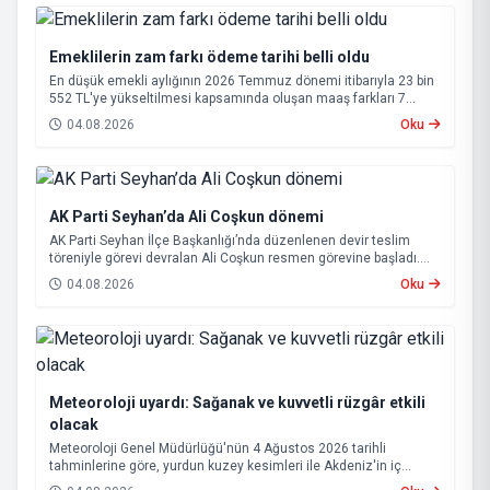
Emeklilerin zam farkı ödeme tarihi belli oldu
En düşük emekli aylığının 2026 Temmuz dönemi itibarıyla 23 bin
552 TL'ye yükseltilmesi kapsamında oluşan maaş farkları 7
Ağustos 2026 tarihinde hesaplara yatırılacak.
04.08.2026
Oku
AK Parti Seyhan’da Ali Coşkun dönemi
AK Parti Seyhan İlçe Başkanlığı’nda düzenlenen devir teslim
töreniyle görevi devralan Ali Coşkun resmen görevine başladı.
Hizmet vurgusu yapan Coşkun, “AK Partili olmak, bu ülkenin her
04.08.2026
Oku
metrekaresine sevdalı olmaktır” dedi.
Meteoroloji uyardı: Sağanak ve kuvvetli rüzgâr etkili
olacak
Meteoroloji Genel Müdürlüğü'nün 4 Ağustos 2026 tarihli
tahminlerine göre, yurdun kuzey kesimleri ile Akdeniz'in iç
bölgelerinde yer yer sağanak ve gök gürültülü sağanak yağış