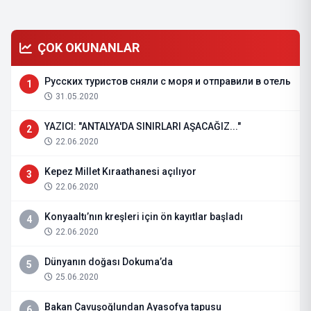
ÇOK OKUNANLAR
Русских туристов сняли с моря и отправили в отель
1
31.05.2020
YAZICI: "ANTALYA'DA SINIRLARI AŞACAĞIZ..."
2
22.06.2020
Kepez Millet Kıraathanesi açılıyor
3
22.06.2020
Konyaaltı’nın kreşleri için ön kayıtlar başladı
4
22.06.2020
Dünyanın doğası Dokuma’da
5
25.06.2020
Bakan Çavuşoğlundan Ayasofya tapusu
6