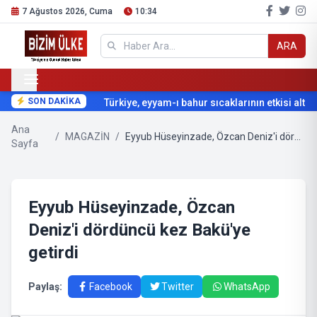
7 Ağustos 2026, Cuma
10:34
ARA
SON DAKİKA
Türkiye, eyyam-ı bahur sıcaklarının etkisi altına
Ana
/
MAGAZİN
/
Eyyub Hüseyinzade, Özcan Deniz'i dördüncü kez Bakü'ye getirdi
Sayfa
Eyyub Hüseyinzade, Özcan
Deniz'i dördüncü kez Bakü'ye
getirdi
Paylaş:
Facebook
Twitter
WhatsApp