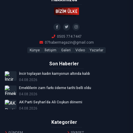
0505 774 7447
07habermagazin@gmail.com
Künye
İletişim
Galeri
Video
Yazarlar
Son Haberler
İncir toplayan kadın kamyonun altında kaldı
04.08.2026
Emeklilerin zam farkı ödeme tarihi belli oldu
04.08.2026
AK Parti Seyhan’da Ali Coşkun dönemi
04.08.2026
Kategoriler
GÜNDEM
SİYASET