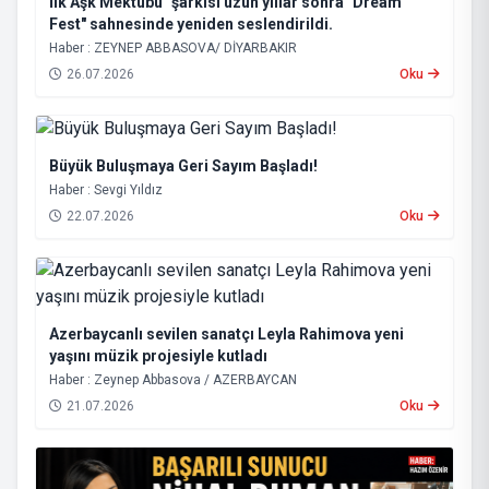
İlk Aşk Mektubu" şarkısı uzun yıllar sonra "Dream
Fest" sahnesinde yeniden seslendirildi.
Haber : ZEYNEP ABBASOVA/ DİYARBAKIR
26.07.2026
Oku
Büyük Buluşmaya Geri Sayım Başladı!
Haber : Sevgi Yıldız
22.07.2026
Oku
Azerbaycanlı sevilen sanatçı Leyla Rahimova yeni
yaşını müzik projesiyle kutladı
Haber : Zeynep Abbasova / AZERBAYCAN
21.07.2026
Oku