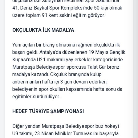
okçulukta ise Süleyman Evcilmen Spor Salonu’nda
41, Deniz Baykal Spor Kompleksi’nde 50 kişi olmak
üzere toplam 91 kent sakini eğitim görüyor.
OKÇULUKTA İLK MADALYA
Yeni açılan bir branş olmasına rağmen okçulukta ilk
başarı geldi. Antalya’da düzenlenen 19 Mayıs Gençlik
Kupası’nda U21 makaralı yay erkekler kategorisinde
Muratpaşa Belediyespor sporcusu Talat Gür bronz
madalya kazandı. Okçuluk branşında kulüp
antrenmanları hafta içi 3 gün devam ederken,
belediyenin spor okulları kapsamında hafta sonu da
eğitimler sürdürülüyor.
HEDEF TÜRKİYE ŞAMPİYONASI
Diğer yandan Muratpaşa Belediyespor buz hokeyi
U9 takımı, 23 Nisan Minikler Turnuvası’nı başarıyla