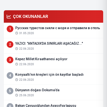
ÇOK OKUNANLAR
Русских туристов сняли с моря и отправили в отель
1
31.05.2020
YAZICI: "ANTALYA'DA SINIRLARI AŞACAĞIZ..."
2
22.06.2020
Kepez Millet Kıraathanesi açılıyor
3
22.06.2020
Konyaaltı’nın kreşleri için ön kayıtlar başladı
4
22.06.2020
Dünyanın doğası Dokuma’da
5
25.06.2020
Bakan Çavuşoğlundan Ayasofya tapusu
6