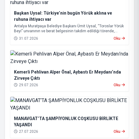
Başkan Uysal: Türkiye’nin bugün Yörük aklına ve
ruhuna ihtiyacı var
Antalya Muratpaşa Belediye Başkanı Ümit Uysal, “Toroslar Yörük
Beyi” unvanının ve berat belgesinin takdim edildiği törende,
Yörük kültürünün liyakat, dayanışma, bağımsızlık, üretkenlik ve
31.07.2026
Oku
sorun çözme anlayışıyla Türkiye’nin geleceğine yön verecek
güçlü değerler taşıdığını belirtti.
Kemerli Pehlivan Alper Önal, Aybastı Er Meydanı’nda
Zirveye Çıktı
29.07.2026
Oku
MANAVGAT’TA ŞAMPİYONLUK COŞKUSU BİRLİKTE
YAŞANDI
27.07.2026
Oku