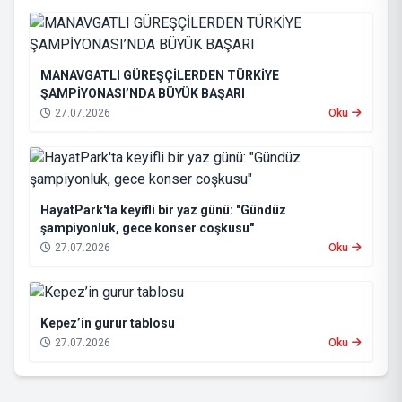
MANAVGATLI GÜREŞÇİLERDEN TÜRKİYE
ŞAMPİYONASI’NDA BÜYÜK BAŞARI
27.07.2026
Oku
HayatPark'ta keyifli bir yaz günü: "Gündüz
şampiyonluk, gece konser coşkusu"
27.07.2026
Oku
Kepez’in gurur tablosu
27.07.2026
Oku