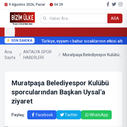
9 Ağustos 2026, Pazar
04:29
ARA
SON DAKİKA
Türkiye, eyyam-ı bahur sıcaklarının etkisi altına 
Ana
ANTALYA SPOR
/
/
Muratpaşa Belediyespor Kulübü sporcularından Başkan Uysal’a ziyaret
Sayfa
HABERLERİ
Muratpaşa Belediyespor Kulübü
sporcularından Başkan Uysal’a
ziyaret
Paylaş:
Facebook
Twitter
WhatsApp