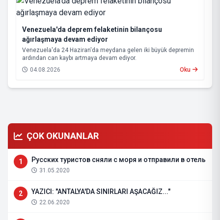
Venezuela'da deprem felaketinin bilançosu
ağırlaşmaya devam ediyor
Venezuela'da 24 Haziran'da meydana gelen iki büyük depremin
ardından can kaybı artmaya devam ediyor.
04.08.2026
Oku
ÇOK OKUNANLAR
Русских туристов сняли с моря и отправили в отель
1
31.05.2020
YAZICI: "ANTALYA'DA SINIRLARI AŞACAĞIZ..."
2
22.06.2020