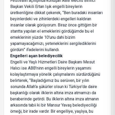
Festivalin açılışında konuşan ABB Meclis Birinci
Başkan Vekili Ertan Işık engelli bireylerin
üretkenliğine dikkat çekerek, “Ben buradaki insanları
beyinlerdeki ve zihinlerdeki engelleri kaldıran
insanlar olarak görüyorum. Biraz önce gittiğim bir
stantta yapılan el emeklerini gördüğümde bu el
emeklerinin yüzde 10'unu dahi bizim
yapamayacağımızı, yeteneklerini sergilediklerini
gördüm” ifadelerini kullandı.
Engelleri aşan belediyecilik
Engelli ve Yaşlı Hizmetleri Daire Başkanı Mesut
Halıcı ise ABB’ninn engelli bireylerin yaşamını
kolaylaştırmaya yönelik çalışmalarını sürdürdüğünü
belirterek, “Başladığımız bu serüven, bir yılın
sonunda Allah'a şükürler olsun ki Türkiye'de daire
başkanlığı olarak ilklerin altına imza atmamızı da
beraberinde getirdi. Bu ilklerin altına imza atmanın
arkasında tabii ki bir Mansur Yavaş belediyeciliği
örneği, bir irade vardır. Bir engelliye, yaşlıya, bu