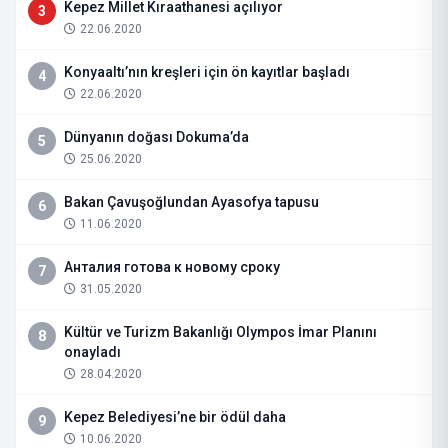
Kepez Millet Kıraathanesi açılıyor
3
22.06.2020
Konyaaltı’nın kreşleri için ön kayıtlar başladı
4
22.06.2020
Dünyanın doğası Dokuma’da
5
25.06.2020
Bakan Çavuşoğlundan Ayasofya tapusu
6
11.06.2020
Анталия готова к новому сроку
7
31.05.2020
Kültür ve Turizm Bakanlığı Olympos İmar Planını
8
onayladı
28.04.2020
Kepez Belediyesi’ne bir ödül daha
9
10.06.2020