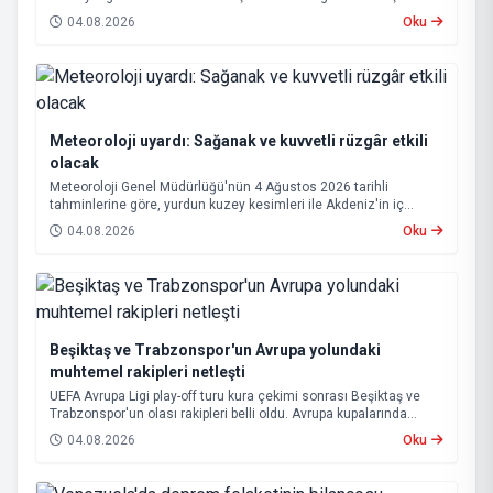
Hizmet vurgusu yapan Coşkun, “AK Partili olmak, bu ülkenin her
04.08.2026
Oku
metrekaresine sevdalı olmaktır” dedi.
Meteoroloji uyardı: Sağanak ve kuvvetli rüzgâr etkili
olacak
Meteoroloji Genel Müdürlüğü'nün 4 Ağustos 2026 tarihli
tahminlerine göre, yurdun kuzey kesimleri ile Akdeniz'in iç
bölgelerinde yer yer sağanak ve gök gürültülü sağanak yağış
04.08.2026
Oku
bekleniyor.
Beşiktaş ve Trabzonspor'un Avrupa yolundaki
muhtemel rakipleri netleşti
UEFA Avrupa Ligi play-off turu kura çekimi sonrası Beşiktaş ve
Trabzonspor'un olası rakipleri belli oldu. Avrupa kupalarında
yoluna devam eden Beşiktaş ve Trabzonspor, grup aşamasına
04.08.2026
Oku
kalabilmek için kritik eşleşmelerle karşı karşıya gelecek.