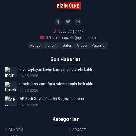
0505 774 7447
07habermagazin@gmail.com
Künye
İletişim
Galeri
Video
Yazarlar
Son Haberler
İncir toplayan kadın kamyonun altında kaldı
04.08.2026
Emeklilerin zam farkı ödeme tarihi belli oldu
04.08.2026
AK Parti Seyhan’da Ali Coşkun dönemi
04.08.2026
Kategoriler
GÜNDEM
SİYASET