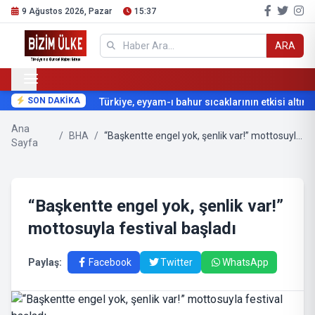
9 Ağustos 2026, Pazar
15:37
ARA
SON DAKİKA
Türkiye, eyyam-ı bahur sıcaklarının etkisi altına 
Ana
/
BHA
/
“Başkentte engel yok, şenlik var!” mottosuyla festival başladı
Sayfa
“Başkentte engel yok, şenlik var!”
mottosuyla festival başladı
Paylaş:
Facebook
Twitter
WhatsApp