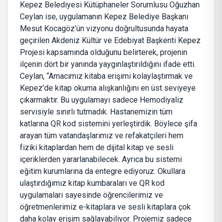
Kepez Belediyesi Kütüphaneler Sorumlusu Oğuzhan
Ceylan ise, uygulamanın Kepez Belediye Başkanı
Mesut Kocagöz’ün vizyonu doğrultusunda hayata
geçirilen Akdeniz Kültür ve Edebiyat Başkenti Kepez
Projesi kapsamında olduğunu belirterek, projenin
ilçenin dört bir yanında yaygınlaştırıldığını ifade etti.
Ceylan, “Amacımız kitaba erişimi kolaylaştırmak ve
Kepez’de kitap okuma alışkanlığını en üst seviyeye
çıkarmaktır. Bu uygulamayı sadece Hemodiyaliz
servisiyle sınırlı tutmadık. Hastanemizin tüm
katlarına QR kod sistemini yerleştirdik. Böylece şifa
arayan tüm vatandaşlarımız ve refakatçileri hem
fiziki kitaplardan hem de dijital kitap ve sesli
içeriklerden yararlanabilecek. Ayrıca bu sistemi
eğitim kurumlarına da entegre ediyoruz. Okullara
ulaştırdığımız kitap kumbaraları ve QR kod
uygulamaları sayesinde öğrencilerimiz ve
öğretmenlerimiz e-kitaplara ve sesli kitaplara çok
daha kolay erişim sağlayabiliyor. Projemiz sadece