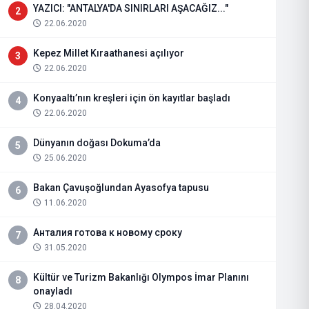
YAZICI: "ANTALYA'DA SINIRLARI AŞACAĞIZ..."
2
22.06.2020
Kepez Millet Kıraathanesi açılıyor
3
22.06.2020
Konyaaltı’nın kreşleri için ön kayıtlar başladı
4
22.06.2020
Dünyanın doğası Dokuma’da
5
25.06.2020
Bakan Çavuşoğlundan Ayasofya tapusu
6
11.06.2020
Анталия готова к новому сроку
7
31.05.2020
Kültür ve Turizm Bakanlığı Olympos İmar Planını
8
onayladı
28.04.2020