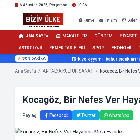
6 Ağustos 2026, Perşembe
10:36
Künye
İletişim
Galeri
ANA SAYFA
MAKALELER
GÜNDEM
SİYASET
ASTROLOJİ
YEMEK TARİFLERİ
SPOR
EKONOMİ
SON DAKİKA
Türkiye, eyyam-ı bahur sıcaklarının etkisi 
Ana Sayfa
/
ANTALYA KÜLTÜR SANAT
/
Kocagöz, Bir Nefes 
Kocagöz, Bir Nefes Ver Hay
Paylaş:
Facebook
Twitter
WhatsApp