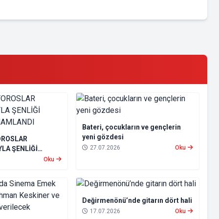
Bateri, çocukların ve gençlerin
yeni gözdesi
OROSLAR
27.07.2026
Oku
LA ŞENLİĞİ
MAMLANDI
Oku
Değirmenönü’nde gitarın dört hali
17.07.2026
Oku