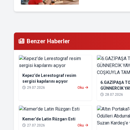
Benzer Haberler
Kepez’de Lerestograf resim
sergisi kapılarını açıyor
6.GAZİPAŞA T
29.07.2026
Oku
GÜNNERCİK YAY
COŞKUYLA TA
28.07.2026
Kemer’de Latin Rüzgarı Esti
27.07.2026
Oku