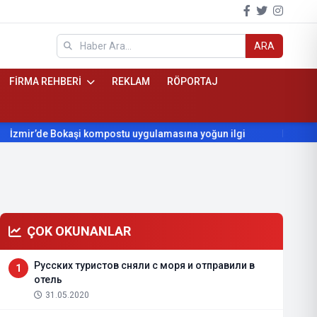
ARA
FİRMA REHBERİ
REKLAM
RÖPORTAJ
’de Bokaşi kompostu uygulamasına yoğun ilgi
Beydağ’ın yılla
ÇOK OKUNANLAR
Русских туристов сняли с моря и отправили в
1
отель
31.05.2020