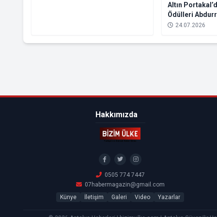
Altın Portakal
Ödülleri Abdur
Suzan Kardeş’e
24.07.2026
Hakkımızda
0505 774 7447
07habermagazin@gmail.com
Künye
İletişim
Galeri
Video
Yazarlar