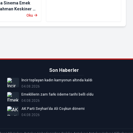
’da Sinema Emek
rahman Keskiner ve
 verilecek
Oku
Son Haberler
İncir toplayan kadın kamyonun altında kaldı
04.08.2026
Emeklilerin zam farkı ödeme tarihi belli oldu
04.08.2026
AK Parti Seyhan’da Ali Coşkun dönemi
04.08.2026