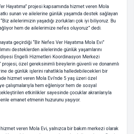
er Hayatıma” projesi kapsamında hizmet veren Mola
ne katkı sunan ve ailelerine günlük yaşamda destek sağlayan
z ailelerimizin yaşadığı zorlukları çok iyi biliyoruz. Bu
sağlıyor hem de ailelerimize nefes oluyoruz” dedi.
 hayata geçirdiği “Bir Nefes Ver Hayatıma Mola Evi”
ılımını desteklerden ailelerinde günlük yaşamlarını
ediyesi Engelli Hizmetleri Koordinasyon Merkezi
 projesi, özel gereksinimli bireylerin güvenli ve donanımlı
ne de günlük işlerini rahatlıkla halledebilecekleri bir
inde hizmet veren Mola Evi’nde 5 yaş üzeri özel
tölye çalışmalarıyla hem eğleniyor hem de sosyal
ekleştirilen etkinlikler sayesinde çocuklar akranlarıyla
üvenle emanet etmenin huzurunu yaşıyor.
hizmet veren Mola Evi, yalnızca bir bakım merkezi olarak