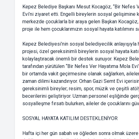
Kepez Belediye Başkanı Mesut Kocagöz, “Bir Nefes V
Evi’ni ziyaret etti. Engelli bireylerin sosyal gelişimi
merkezde çocuklarla bir araya gelen Başkan Kocagöz, “Bi
proje ile hem çocuklarımızın sosyal hayata katılımını 
Kepez Belediyesi’nin sosyal belediyecilik anlayışıyla
projesi, özel gereksinimli bireylerin sosyal hayata kat
kolaylaştıracak önemli bir destek sunuyor. Kepez Bel
tarafından yürütülen “Bir Nefes Ver Hayatıma Mola Evi”
bir ortamda vakit geçirmesine olanak sağlarken, aileleri
zaman dilimi kazandırıyor. Orhan Gazi Semt Evi içeris
gereksinimli bireyler; resim, spor, müzik ve çeşitli a
becerilerini geliştiriyor. Uzman personel eşliğinde gerç
sosyalleşme fırsatı bulurken, aileler de çocuklarını g
SOSYAL HAYATA KATILIM DESTEKLENİYOR
Hafta içi her gün sabah ve öğleden sonra olmak üzere 