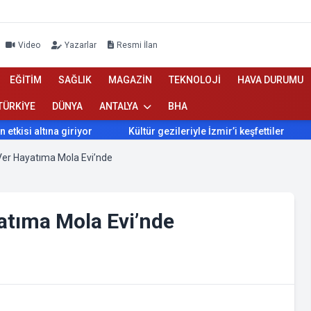
Video
Yazarlar
Resmi İlan
EĞİTİM
SAĞLIK
MAGAZİN
TEKNOLOJİ
HAVA DURUMU
TÜRKİYE
DÜNYA
ANTALYA
BHA
altına giriyor
Kültür gezileriyle İzmir’i keşfettiler
İzmir
Ver Hayatıma Mola Evi’nde
atıma Mola Evi’nde