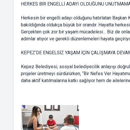
HERKES BİR ENGELLİ ADAYI OLDUĞUNU UNUTMAMA
Herkesin bir engelli adayı olduğunu hatırlatan Başkan
bakıldığında oldukça büyük bir orandır. Hayatta herkes
Gerçekten çok zor bir yaşam mücadelesi… Biz de onların 
adımlar atıyor ve gerekli düzenlemeleri hayata geçiriy
KEPEZ’DE ENGELSİZ YAŞAM İÇİN ÇALIŞMAYA DEVA
Kepez Belediyesi, sosyal belediyecilik anlayışı doğrult
projeler üretmeyi sürdürürken, “Bir Nefes Ver Hayatım
daha aktif katılmalarına katkı sağlıyor hem de aileleri