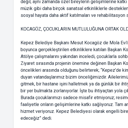
değil, aynı zamanda özel bireylerin gelişimlerine katkı
müzik gibi daha birçok sanatsal etkinliklerle desteklen
sosyal hayata daha aktif katılmaları ve rehabilitasyon
KOCAGÖZ, ÇOCUKLARIN MUTLULUĞUNA ORTAK OL
Kepez Belediye Başkanı Mesut Kocagöz de Mola Evi’ni 
boyunca gerçekleştirilen etkinliklere katılan Başkan K
Atölye çalışmalarını yakından inceledi, çocuklarla sohbe
Ziyaret sırasında projenin önemine değinen Başkan Koc
öncelikleri arasında olduğunu belirterek; “Kepez’de kims
duyan vatandaşlarımız bizim önceliğimizdir. Ailelerimiz
gitmek, bir hastane işini halletmek ya da günlük bir iht
bir yer bulmakta zorlanıyorlar. İşte bu ihtiyaçtan yola 
Burada çocuklarımızı sadece misafir etmiyoruz; resimde
faaliyetle onların gelişimlerine katkı sağlıyoruz. Tam 
hizmet veriyoruz. Kepez Belediyesi olarak engelli bir
edeceğiz” dedi.