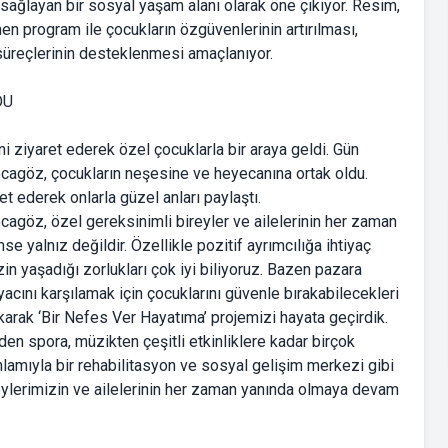
 sağlayan bir sosyal yaşam alanı olarak öne çıkıyor. Resim,
en program ile çocukların özgüvenlerinin artırılması,
 süreçlerinin desteklenmesi amaçlanıyor.
DU
ziyaret ederek özel çocuklarla bir araya geldi. Gün
ocagöz, çocukların neşesine ve heyecanına ortak oldu.
t ederek onlarla güzel anları paylaştı.
agöz, özel gereksinimli bireyler ve ailelerinin her zaman
e yalnız değildir. Özellikle pozitif ayrımcılığa ihtiyaç
in yaşadığı zorlukları çok iyi biliyoruz. Bazen pazara
iyacını karşılamak için çocuklarını güvenle bırakabilecekleri
çıkarak ‘Bir Nefes Ver Hayatıma’ projemizi hayata geçirdik.
n spora, müzikten çeşitli etkinliklere kadar birçok
anlamıyla bir rehabilitasyon ve sosyal gelişim merkezi gibi
eylerimizin ve ailelerinin her zaman yanında olmaya devam