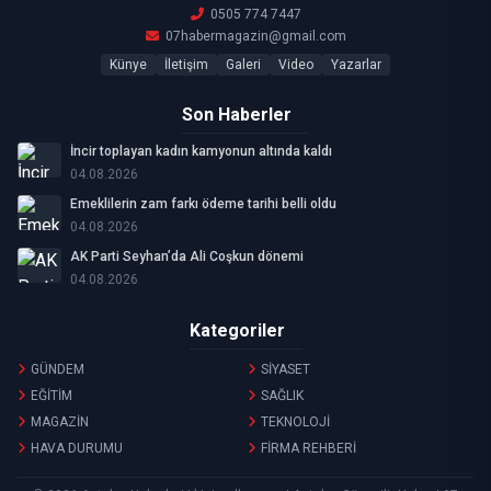
0505 774 7447
07habermagazin@gmail.com
Künye
İletişim
Galeri
Video
Yazarlar
Son Haberler
İncir toplayan kadın kamyonun altında kaldı
04.08.2026
Emeklilerin zam farkı ödeme tarihi belli oldu
04.08.2026
AK Parti Seyhan’da Ali Coşkun dönemi
04.08.2026
Kategoriler
GÜNDEM
SİYASET
EĞİTİM
SAĞLIK
MAGAZİN
TEKNOLOJİ
HAVA DURUMU
FİRMA REHBERİ