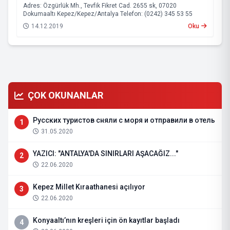
Adres: Özgürlük Mh., Tevfik Fikret Cad. 2655 sk, 07020
Dokumaaltı Kepez/Kepez/Antalya Telefon: (0242) 345 53 55
14.12.2019
Oku
ÇOK OKUNANLAR
Русских туристов сняли с моря и отправили в отель
1
31.05.2020
YAZICI: "ANTALYA'DA SINIRLARI AŞACAĞIZ..."
2
22.06.2020
Kepez Millet Kıraathanesi açılıyor
3
22.06.2020
Konyaaltı’nın kreşleri için ön kayıtlar başladı
4