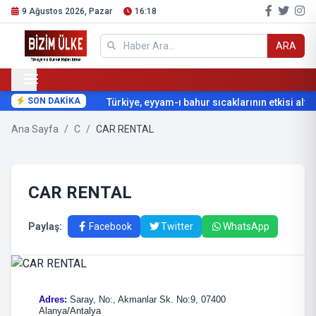
9 Ağustos 2026, Pazar
16:18
ARA
SON DAKİKA
Türkiye, eyyam-ı bahur sıcaklarının etkisi altın
Ana Sayfa
/
C
/
CAR RENTAL
CAR RENTAL
Paylaş:
Facebook
Twitter
WhatsApp
Adres
:
Saray, No:, Akmanlar Sk. No:9, 07400
Alanya/Antalya