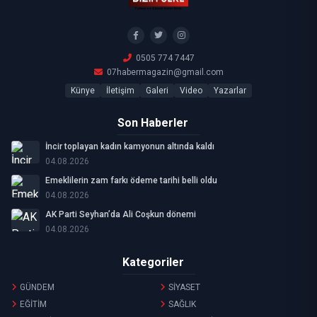
0505 774 7447
07habermagazin@gmail.com
Künye
İletişim
Galeri
Video
Yazarlar
Son Haberler
İncir toplayan kadın kamyonun altında kaldı
04.08.2026
Emeklilerin zam farkı ödeme tarihi belli oldu
04.08.2026
AK Parti Seyhan’da Ali Coşkun dönemi
04.08.2026
Kategoriler
GÜNDEM
SİYASET
EĞİTİM
SAĞLIK