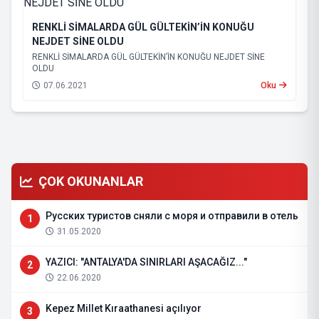
RENKLİ SİMALARDA GÜL GÜLTEKİN’İN KONUĞU
NEJDET SİNE OLDU
RENKLİ SİMALARDA GÜL GÜLTEKİN’İN KONUĞU NEJDET SİNE
OLDU
07.06.2021
Oku
ÇOK OKUNANLAR
Русских туристов сняли с моря и отправили в отель
1
31.05.2020
YAZICI: "ANTALYA'DA SINIRLARI AŞACAĞIZ..."
2
22.06.2020
Kepez Millet Kıraathanesi açılıyor
3