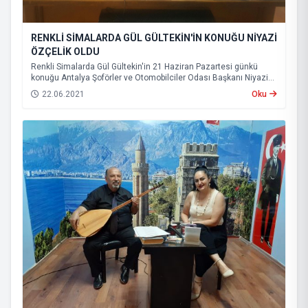
RENKLİ SİMALARDA GÜL GÜLTEKİN'İN KONUĞU NİYAZİ
ÖZÇELİK OLDU
Renkli Simalarda Gül Gültekin'in 21 Haziran Pazartesi günkü
konuğu Antalya Şoförler ve Otomobilciler Odası Başkanı Niyazi
ÖZÇELİK oldu. Programda pandemi döneminde esnafın ve
22.06.2021
Oku
taksicilerin yaşadıkları sorunlar ele alındı. Programı izlemek için
aşağıdaki linke tıklayınız.