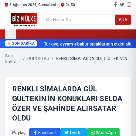
8 Ağustos 2026, Cumartesi
04:50
ARA
SON DAKİKA
Türkiye, eyyam-ı bahur sıcaklarının etkisi altına 
Ana
/
RÖPORTAJ
/
RENKLI SİMALARDA GÜL GÜLTEKİN'İN KONUKLARI SELDA ÖZER VE ŞAHİNDE ALIRSATAR OLDU
Sayfa
RENKLI SİMALARDA GÜL
GÜLTEKİN'İN KONUKLARI SELDA
ÖZER VE ŞAHİNDE ALIRSATAR
OLDU
Paylaş:
Facebook
Twitter
WhatsApp