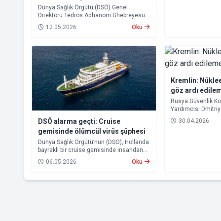
görülen hantavirüs
Dünya Sağlık Örgütü (DSÖ) Genel
açıklamada bulun
Direktörü Tedros Adhanom Ghebreyesus,
hantavirüs vakalarına ilişkin yaptığı
12.05.2026
Oku
açıklamada, mevcut tablonun küresel
çapta büyük bir salgının başlangıcına
işaret etmediğini belirtti. Ghebreyesus,
buna rağmen virüsün uzun kuluçka
süresi nedeniyle önümüzdeki haftalarda
yeni vakaların görülebileceği uyarısında
bulundu.
Kremlin: Nüklee
göz ardı edile
Rusya Güvenlik K
Yardımcısı Dmitri
kıyamet yaşanma i
30.04.2026
DSÖ alarma geçti: Cruise
bulunduğunu belirt
gemisinde ölümcül virüs şüphesi
olunmalı” ifadeleri
Dünya Sağlık Örgütü’nün (DSÖ), Hollanda
bayraklı bir cruise gemisinde insandan
insana hantavirüs bulaşımı yaşandığını
06.05.2026
Oku
açıklaması uluslararası endişeye yol
açtı.