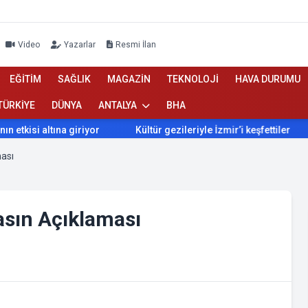
Video
Yazarlar
Resmi İlan
EĞİTİM
SAĞLIK
MAGAZİN
TEKNOLOJİ
HAVA DURUMU
TÜRKİYE
DÜNYA
ANTALYA
BHA
isi altına giriyor
Kültür gezileriyle İzmir’i keşfettiler
İ
ması
Basın Açıklaması