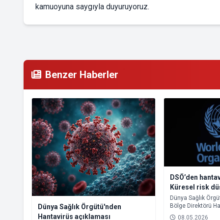
kamuoyuna saygıyla duyuruyoruz.
Benzer Haberler
DSÖ’den hantav
Küresel risk d
Dünya Sağlık Örgü
Bölge Direktörü Ha
Dünya Sağlık Örgütü'nden
Okyanusu’nda bir 
Hantavirüs açıklaması
08.05.2026