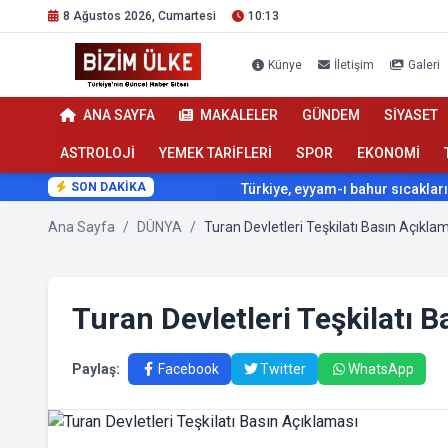
8 Ağustos 2026, Cumartesi
10:13
Künye
İletişim
Galeri
ANA SAYFA
MAKALELER
GÜNDEM
SİYASET
ASTROLOJİ
YEMEK TARİFLERİ
SPOR
EKONOMİ
SON DAKİKA
Türkiye, eyyam-ı bahur sıcaklarının etk
Ana Sayfa
/
DÜNYA
/
Turan Devletleri Teşkilatı Basın Açıkla
Turan Devletleri Teşkilatı 
Paylaş:
Facebook
Twitter
WhatsApp