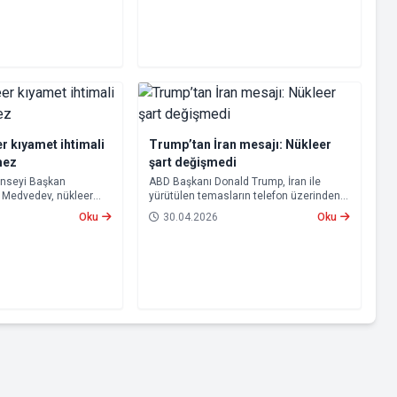
 vakalarına ilişkin
açılacağını açıkladı.
du.
r kıyamet ihtimali
Trump’tan İran mesajı: Nükleer
mez
şart değişmedi
onseyi Başkan
ABD Başkanı Donald Trump, İran ile
y Medvedev, nükleer
yürütülen temasların telefon üzerinden
htimalinin
sürdürüldüğünü açıkladı.
Oku
30.04.2026
Oku
erek, “Buna hazırlıklı
ni kullandı.