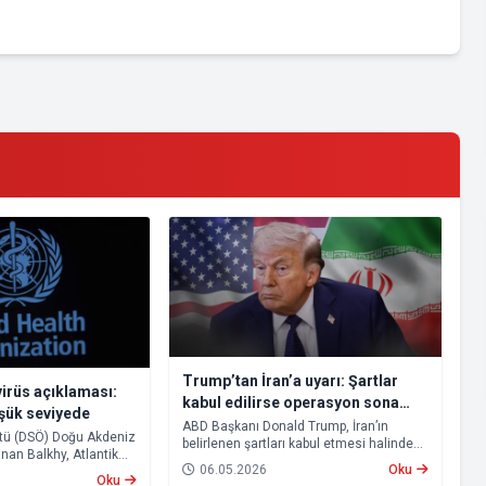
Trump’tan İran’a uyarı: Şartlar
irüs açıklaması:
kabul edilirse operasyon sona
üşük seviyede
erecek
ABD Başkanı Donald Trump, İran’ın
tü (DSÖ) Doğu Akdeniz
belirlenen şartları kabul etmesi halinde
nan Balkhy, Atlantik
“Destansı Öfke” operasyonunun sona
06.05.2026
Oku
yolcu gemisinde
ereceğini ve Hürmüz Boğazı’nın yeniden
Oku