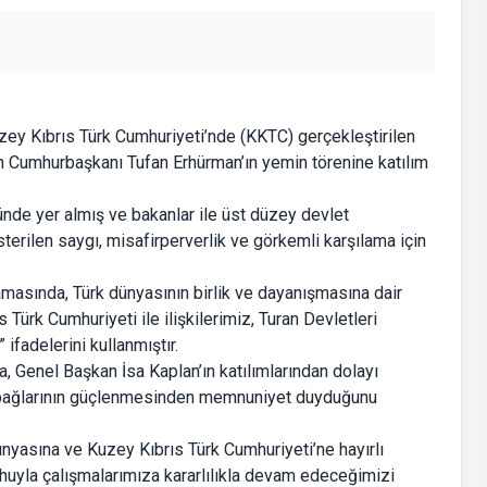
uzey Kıbrıs Türk Cumhuriyeti’nde (KKTC) gerçekleştirilen
n Cumhurbaşkanı Tufan Erhürman’ın yemin törenine katılım
nde yer almış ve bakanlar ile üst düzey devlet
sterilen saygı, misafirperverlik ve görkemli karşılama için
amasında, Türk dünyasının birlik ve dayanışmasına dair
Türk Cumhuriyeti ile ilişkilerimiz, Turan Devletleri
 ifadelerini kullanmıştır.
Genel Başkan İsa Kaplan’ın katılımlarından dolayı
ik bağlarının güçlenmesinden memnuniyet duyduğunu
dünyasına ve Kuzey Kıbrıs Türk Cumhuriyeti’ne hayırlı
 ruhuyla çalışmalarımıza kararlılıkla devam edeceğimizi