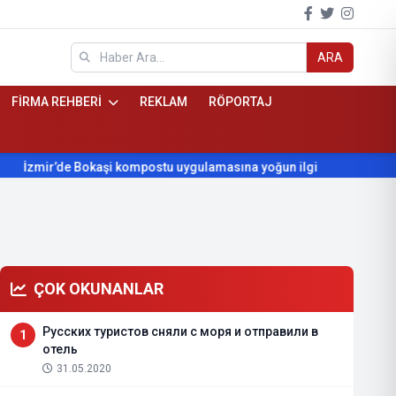
ARA
FİRMA REHBERİ
REKLAM
RÖPORTAJ
zmir’de Bokaşi kompostu uygulamasına yoğun ilgi
Beydağ’ın y
ÇOK OKUNANLAR
Русских туристов сняли с моря и отправили в
1
отель
31.05.2020