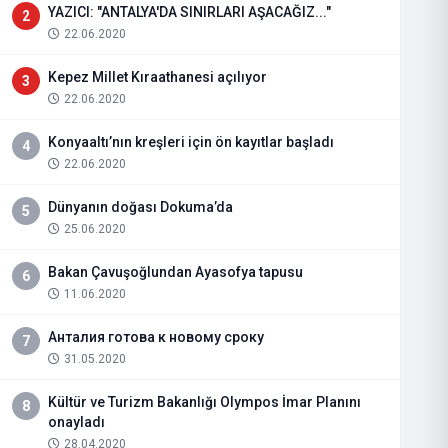
YAZICI: "ANTALYA'DA SINIRLARI AŞACAĞIZ..."
2
22.06.2020
Kepez Millet Kıraathanesi açılıyor
3
22.06.2020
Konyaaltı’nın kreşleri için ön kayıtlar başladı
4
22.06.2020
Dünyanın doğası Dokuma’da
5
25.06.2020
Bakan Çavuşoğlundan Ayasofya tapusu
6
11.06.2020
Анталия готова к новому сроку
7
31.05.2020
Kültür ve Turizm Bakanlığı Olympos İmar Planını
8
onayladı
28.04.2020