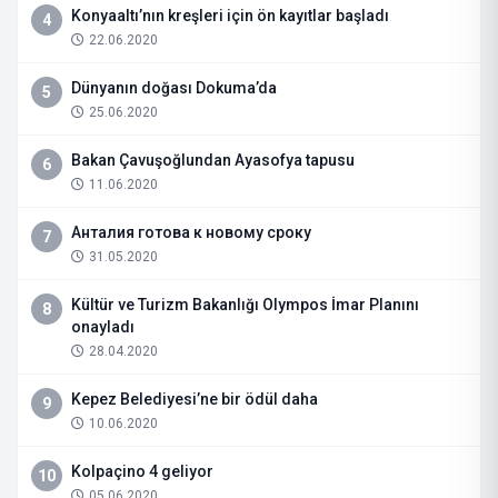
Konyaaltı’nın kreşleri için ön kayıtlar başladı
4
22.06.2020
Dünyanın doğası Dokuma’da
5
25.06.2020
Bakan Çavuşoğlundan Ayasofya tapusu
6
11.06.2020
Анталия готова к новому сроку
7
31.05.2020
Kültür ve Turizm Bakanlığı Olympos İmar Planını
8
onayladı
28.04.2020
Kepez Belediyesi’ne bir ödül daha
9
10.06.2020
Kolpaçino 4 geliyor
10
05.06.2020