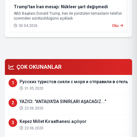
Trump’tan İran mesajı: Nükleer şart değişmedi
ABD Başkanı Donald Trump, İran ile yürütülen temasların telefon
üzerinden sürdürüldüğünü açıkladı.
30.04.2026
Oku
ÇOK OKUNANLAR
Русских туристов сняли с моря и отправили в отель
1
31.05.2020
YAZICI: "ANTALYA'DA SINIRLARI AŞACAĞIZ..."
2
22.06.2020
Kepez Millet Kıraathanesi açılıyor
3
22.06.2020