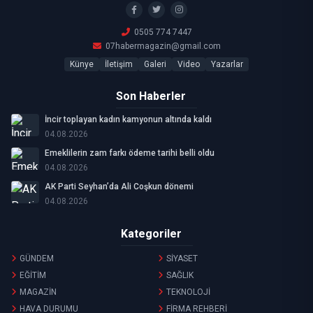
0505 774 7447
07habermagazin@gmail.com
Künye
İletişim
Galeri
Video
Yazarlar
Son Haberler
İncir toplayan kadın kamyonun altında kaldı
04.08.2026
Emeklilerin zam farkı ödeme tarihi belli oldu
04.08.2026
AK Parti Seyhan’da Ali Coşkun dönemi
04.08.2026
Kategoriler
GÜNDEM
SİYASET
EĞİTİM
SAĞLIK
MAGAZİN
TEKNOLOJİ
HAVA DURUMU
FİRMA REHBERİ