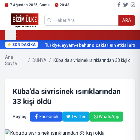
7 Ağustos 2026, Cuma
20:43
ARA
SON DAKİKA
Türkiye, eyyam-ı bahur sıcaklarının etkisi altına 
Ana
/
DÜNYA
/
Küba'da sivrisinek ısırıklarından 33 kişi öldü
Sayfa
Küba'da sivrisinek ısırıklarından
33 kişi öldü
Paylaş:
Facebook
Twitter
WhatsApp