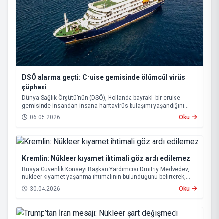
DSÖ alarma geçti: Cruise gemisinde ölümcül virüs
şüphesi
Dünya Sağlık Örgütü’nün (DSÖ), Hollanda bayraklı bir cruise
gemisinde insandan insana hantavirüs bulaşımı yaşandığını
açıklaması uluslararası endişeye yol açtı.
06.05.2026
Oku
Kremlin: Nükleer kıyamet ihtimali göz ardı edilemez
Rusya Güvenlik Konseyi Başkan Yardımcısı Dmitriy Medvedev,
nükleer kıyamet yaşanma ihtimalinin bulunduğunu belirterek,
“Buna hazırlıklı olunmalı” ifadelerini kullandı.
30.04.2026
Oku