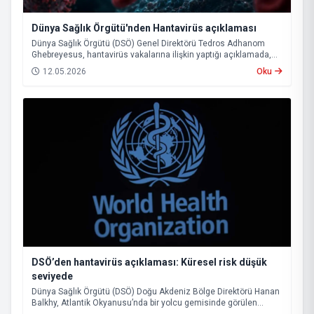
Dünya Sağlık Örgütü'nden Hantavirüs açıklaması
Dünya Sağlık Örgütü (DSÖ) Genel Direktörü Tedros Adhanom
Ghebreyesus, hantavirüs vakalarına ilişkin yaptığı açıklamada,
mevcut tablonun küresel çapta büyük bir salgının başlangıcına
12.05.2026
Oku
işaret etmediğini belirtti. Ghebreyesus, buna rağmen virüsün
uzun kuluçka süresi nedeniyle önümüzdeki haftalarda yeni
vakaların görülebileceği uyarısında bulundu.
DSÖ’den hantavirüs açıklaması: Küresel risk düşük
seviyede
Dünya Sağlık Örgütü (DSÖ) Doğu Akdeniz Bölge Direktörü Hanan
Balkhy, Atlantik Okyanusu’nda bir yolcu gemisinde görülen
hantavirüs vakalarına ilişkin açıklamada bulundu.