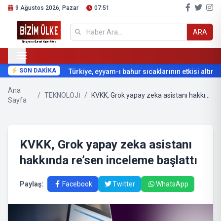
9 Ağustos 2026, Pazar
07:51
ARA
SON DAKİKA
Türkiye, eyyam-ı bahur sıcaklarının etkisi altına gi
Ana
/
TEKNOLOJİ
/
KVKK, Grok yapay zeka asistanı hakkında re’sen inceleme başlattı
Sayfa
KVKK, Grok yapay zeka asistanı
hakkında re’sen inceleme başlattı
Paylaş:
Facebook
Twitter
WhatsApp