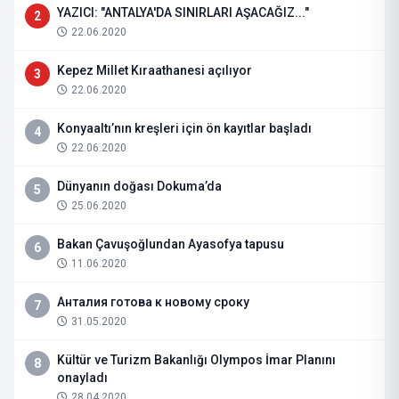
YAZICI: "ANTALYA'DA SINIRLARI AŞACAĞIZ..."
2
22.06.2020
Kepez Millet Kıraathanesi açılıyor
3
22.06.2020
Konyaaltı’nın kreşleri için ön kayıtlar başladı
4
22.06.2020
Dünyanın doğası Dokuma’da
5
25.06.2020
Bakan Çavuşoğlundan Ayasofya tapusu
6
11.06.2020
Анталия готова к новому сроку
7
31.05.2020
Kültür ve Turizm Bakanlığı Olympos İmar Planını
8
onayladı
28.04.2020