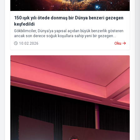
150 ışık yılı ötede donmuş bir Dünya benzeri gezegen
keşfedildi
Gökbilimciler, Dünya’ya yapısal açıdan büyük benzerlik gösteren
ancak son derece soğuk koşullara sahip yeni bir gezegen
adayını tespit etti. Yaklaşık 150 ışık yılı uzaklıkta bulunan ve HD-
10.02.2026
Oku
137010 b olarak adlandırılan bu gök cisminin, belirli koşullar
altında yaşam barındırma ihtimali olduğu değerlendiriliyor.