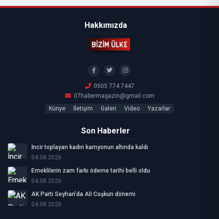
Hakkımızda
0505 774 7447
07habermagazin@gmail.com
Künye
İletişim
Galeri
Video
Yazarlar
Son Haberler
İncir toplayan kadın kamyonun altında kaldı
04.08.2026
Emeklilerin zam farkı ödeme tarihi belli oldu
04.08.2026
AK Parti Seyhan’da Ali Coşkun dönemi
04.08.2026