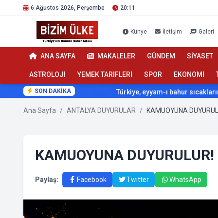
6 Ağustos 2026, Perşembe
20:11
Künye
İletişim
Galeri
ANA SAYFA
MAKALELER
GÜNDEM
SİYASET
ASTROLOJİ
YEMEK TARİFLERİ
SPOR
EKONOMİ
SON DAKİKA
Türkiye, eyyam-ı bahur sıcaklarının etkisi alt
Ana Sayfa
/
ANTALYA DUYURULAR
/
KAMUOYUNA DUYURUL
KAMUOYUNA DUYURULUR!
Paylaş:
Facebook
Twitter
WhatsApp