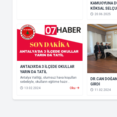
KAMUOYUNA D
KÖKSAL SELÇU
MARKAMIZA SA
20.06.2025
ANTALYA'DA 3 İLÇEDE OKULLAR
YARIN DA TATİL
Antalya Valiliği, olumsuz hava koşulları
DR.CAN DOĞAN
sebebiyle, okulların eğitime hazır
GİRDİ
olamayacağından, Kepez, Muratpaşa ve
13.02.2024
Oku
11.02.2024
Konyaaltı ilçelerinde eğitime yarın da ara
verileceğini açıkladı.