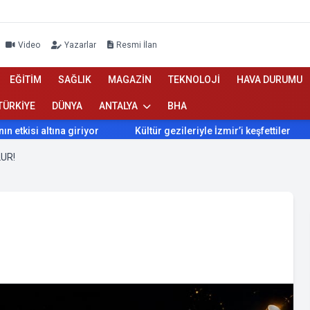
Video
Yazarlar
Resmi İlan
EĞİTİM
SAĞLIK
MAGAZİN
TEKNOLOJİ
HAVA DURUMU
TÜRKİYE
DÜNYA
ANTALYA
BHA
ına giriyor
Kültür gezileriyle İzmir’i keşfettiler
İzmir’d
UR!