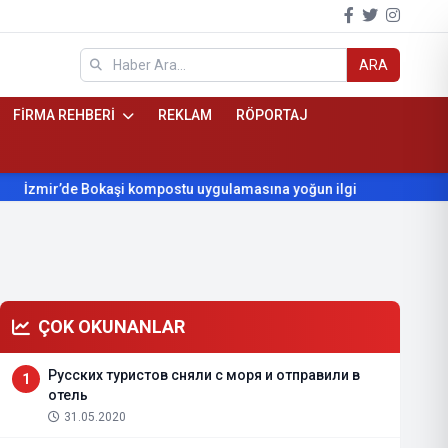
ARA
FİRMA REHBERİ
REKLAM
RÖPORTAJ
e Bokaşi kompostu uygulamasına yoğun ilgi
Beydağ’ın yıllardı
ÇOK OKUNANLAR
Русских туристов сняли с моря и отправили в
1
отель
31.05.2020