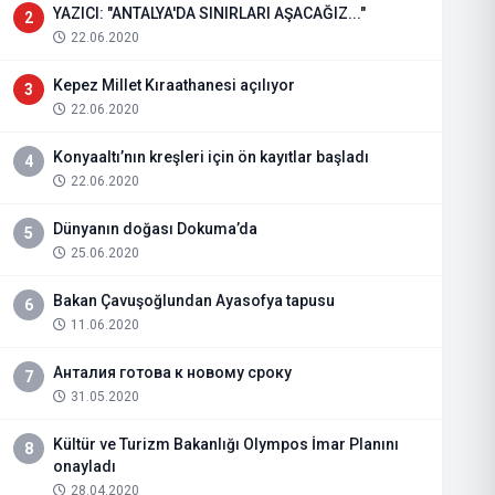
YAZICI: "ANTALYA'DA SINIRLARI AŞACAĞIZ..."
2
22.06.2020
Kepez Millet Kıraathanesi açılıyor
3
22.06.2020
Konyaaltı’nın kreşleri için ön kayıtlar başladı
4
22.06.2020
Dünyanın doğası Dokuma’da
5
25.06.2020
Bakan Çavuşoğlundan Ayasofya tapusu
6
11.06.2020
Анталия готова к новому сроку
7
31.05.2020
Kültür ve Turizm Bakanlığı Olympos İmar Planını
8
onayladı
28.04.2020