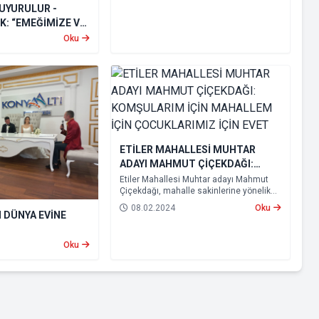
UYURULUR -
K: “EMEĞİMİZE VE
HİP ÇIKIYORUZ”
Oku
ETİLER MAHALLESİ MUHTAR
ADAYI MAHMUT ÇİÇEKDAĞI:
KOMŞULARIM İÇİN MAHALLEM
Etiler Mahallesi Muhtar adayı Mahmut
Çiçekdağı, mahalle sakinlerine yönelik
İÇİN ÇOCUKLARIMIZ İÇİN EVET
bir basın açıklaması yayınladı.
08.02.2024
Oku
 DÜNYA EVİNE
Oku