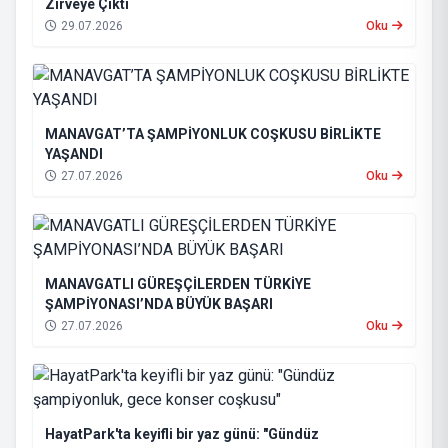
Zirveye Çıktı
29.07.2026
Oku
MANAVGAT’TA ŞAMPİYONLUK COŞKUSU BİRLİKTE
YAŞANDI
27.07.2026
Oku
MANAVGATLI GÜREŞÇİLERDEN TÜRKİYE
ŞAMPİYONASI’NDA BÜYÜK BAŞARI
27.07.2026
Oku
HayatPark'ta keyifli bir yaz günü: "Gündüz