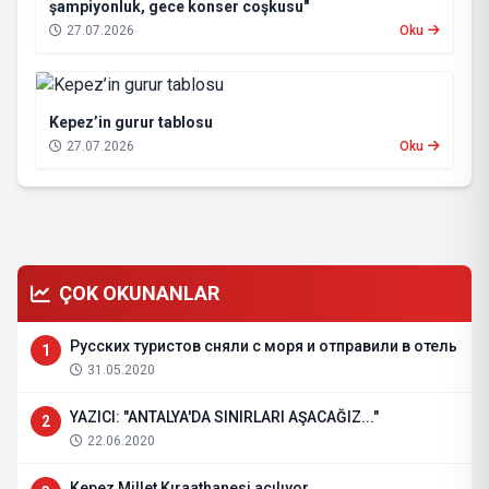
şampiyonluk, gece konser coşkusu"
27.07.2026
Oku
Kepez’in gurur tablosu
27.07.2026
Oku
ÇOK OKUNANLAR
Русских туристов сняли с моря и отправили в отель
1
31.05.2020
YAZICI: "ANTALYA'DA SINIRLARI AŞACAĞIZ..."
2
22.06.2020
Kepez Millet Kıraathanesi açılıyor