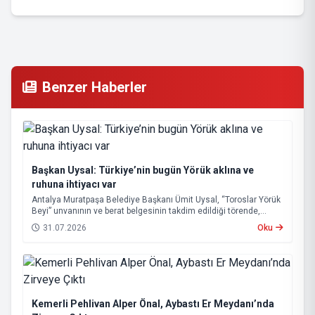
Benzer Haberler
Başkan Uysal: Türkiye’nin bugün Yörük aklına ve
ruhuna ihtiyacı var
Antalya Muratpaşa Belediye Başkanı Ümit Uysal, “Toroslar Yörük
Beyi” unvanının ve berat belgesinin takdim edildiği törende,
Yörük kültürünün liyakat, dayanışma, bağımsızlık, üretkenlik ve
31.07.2026
Oku
sorun çözme anlayışıyla Türkiye’nin geleceğine yön verecek
güçlü değerler taşıdığını belirtti.
Kemerli Pehlivan Alper Önal, Aybastı Er Meydanı’nda