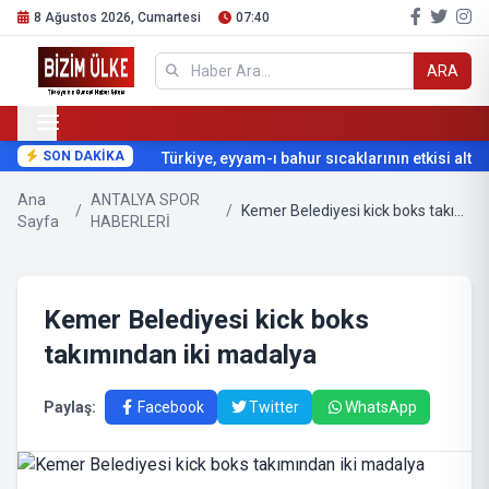
8 Ağustos 2026, Cumartesi
07:40
ARA
SON DAKİKA
Türkiye, eyyam-ı bahur sıcaklarının etkisi altına
Ana
ANTALYA SPOR
/
/
Kemer Belediyesi kick boks takımından iki madalya
Sayfa
HABERLERİ
Kemer Belediyesi kick boks
takımından iki madalya
Paylaş:
Facebook
Twitter
WhatsApp