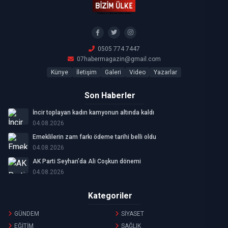
0505 774 7447
07habermagazin@gmail.com
Künye
İletişim
Galeri
Video
Yazarlar
Son Haberler
İncir toplayan kadın kamyonun altında kaldı
04.08.2026
Emeklilerin zam farkı ödeme tarihi belli oldu
04.08.2026
AK Parti Seyhan’da Ali Coşkun dönemi
04.08.2026
Kategoriler
GÜNDEM
SİYASET
EĞİTİM
SAĞLIK