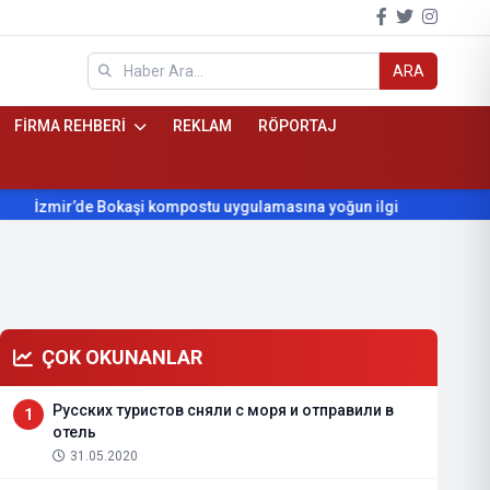
ARA
FİRMA REHBERİ
REKLAM
RÖPORTAJ
zmir’de Bokaşi kompostu uygulamasına yoğun ilgi
Beydağ’ın y
ÇOK OKUNANLAR
Русских туристов сняли с моря и отправили в
1
отель
31.05.2020