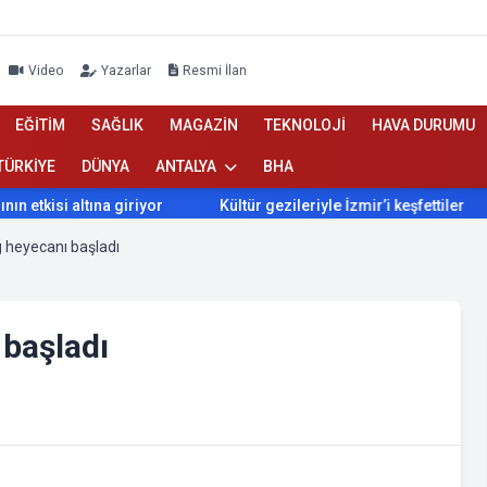
Video
Yazarlar
Resmi İlan
EĞİTİM
SAĞLIK
MAGAZİN
TEKNOLOJİ
HAVA DURUMU
TÜRKİYE
DÜNYA
ANTALYA
BHA
isi altına giriyor
Kültür gezileriyle İzmir’i keşfettiler
İ
 heyecanı başladı
 başladı