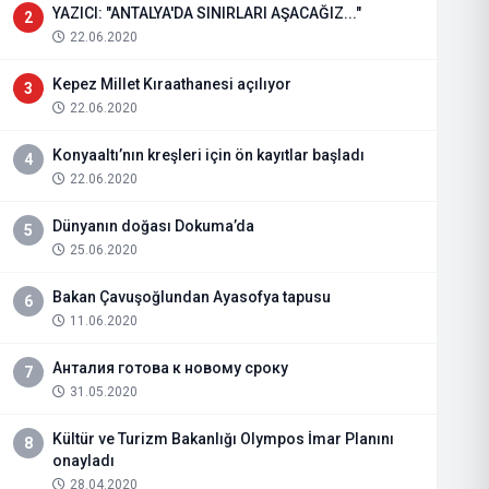
YAZICI: "ANTALYA'DA SINIRLARI AŞACAĞIZ..."
2
22.06.2020
Kepez Millet Kıraathanesi açılıyor
3
22.06.2020
Konyaaltı’nın kreşleri için ön kayıtlar başladı
4
22.06.2020
Dünyanın doğası Dokuma’da
5
25.06.2020
Bakan Çavuşoğlundan Ayasofya tapusu
6
11.06.2020
Анталия готова к новому сроку
7
31.05.2020
Kültür ve Turizm Bakanlığı Olympos İmar Planını
8
onayladı
28.04.2020