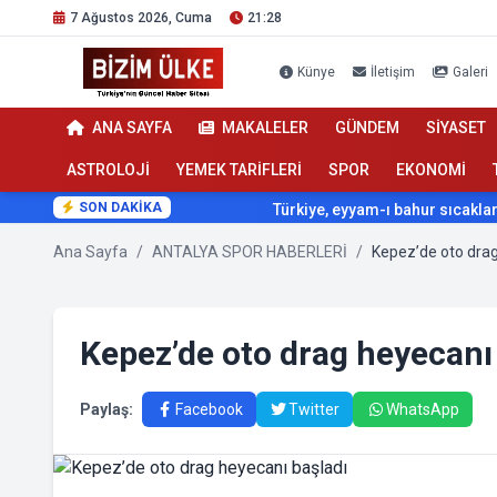
7 Ağustos 2026, Cuma
21:28
Künye
İletişim
Galeri
ANA SAYFA
MAKALELER
GÜNDEM
SİYASET
ASTROLOJİ
YEMEK TARİFLERİ
SPOR
EKONOMİ
SON DAKİKA
Türkiye, eyyam-ı bahur sıcaklarının etk
Ana Sayfa
/
ANTALYA SPOR HABERLERİ
/
Kepez’de oto drag
Kepez’de oto drag heyecanı
Paylaş:
Facebook
Twitter
WhatsApp