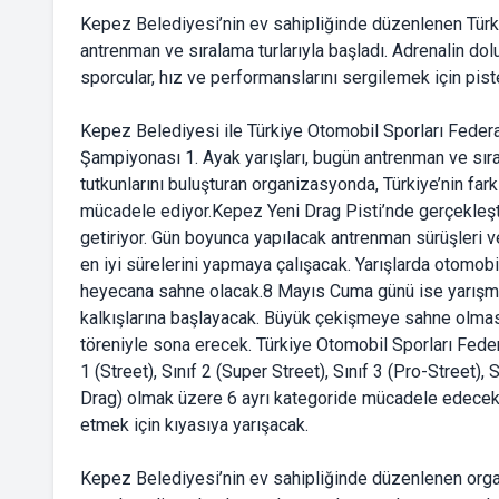
Kepez Belediyesi’nin ev sahipliğinde düzenlenen Türk
antrenman ve sıralama turlarıyla başladı. Adrenalin dol
sporcular, hız ve performanslarını sergilemek için piste
Kepez Belediyesi ile Türkiye Otomobil Sporları Federa
Şampiyonası 1. Ayak yarışları, bugün antrenman ve sıra
tutkunlarını buluşturan organizasyonda, Türkiye’nin fark
mücadele ediyor.Kepez Yeni Drag Pisti’nde gerçekleştir
getiriyor. Gün boyunca yapılacak antrenman sürüşleri v
en iyi sürelerini yapmaya çalışacak. Yarışlarda otomob
heyecana sahne olacak.8 Mayıs Cuma günü ise yarışmac
kalkışlarına başlayacak. Büyük çekişmeye sahne olmas
töreniyle sona erecek. Türkiye Otomobil Sporları Feder
1 (Street), Sınıf 2 (Super Street), Sınıf 3 (Pro-Street), 
Drag) olmak üzere 6 ayrı kategoride mücadele edecek. Tü
etmek için kıyasıya yarışacak.
Kepez Belediyesi’nin ev sahipliğinde düzenlenen organ