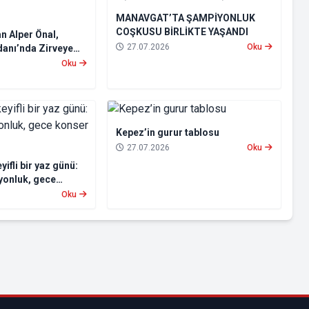
MANAVGAT’TA ŞAMPİYONLUK
COŞKUSU BİRLİKTE YAŞANDI
n Alper Önal,
27.07.2026
Oku
danı’nda Zirveye
Oku
Kepez’in gurur tablosu
27.07.2026
Oku
ifli bir yaz günü:
yonluk, gece
u"
Oku