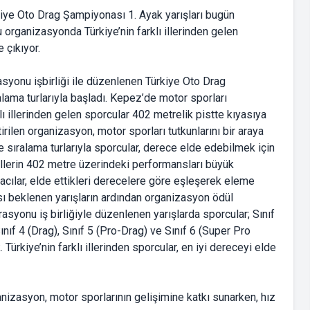
iye Oto Drag Şampiyonası 1. Ayak yarışları bugün
u organizasyonda Türkiye’nin farklı illerinden gelen
 çıkıyor.
syonu işbirliği ile düzenlenen Türkiye Oto Drag
lama turlarıyla başladı. Kepez’de motor sporları
lı illerinden gelen sporcular 402 metrelik pistte kıyasıya
ilen organizasyon, motor sporları tutkunlarını bir araya
e sıralama turlarıyla sporcular, derece elde edebilmek için
illerin 402 metre üzerindeki performansları büyük
ılar, elde ettikleri derecelere göre eşleşerek eleme
ı beklenen yarışların ardından organizasyon ödül
asyonu iş birliğiyle düzenlenen yarışlarda sporcular; Sınıf
Sınıf 4 (Drag), Sınıf 5 (Pro-Drag) ve Sınıf 6 (Super Pro
rkiye’nin farklı illerinden sporcular, en iyi dereceyi elde
izasyon, motor sporlarının gelişimine katkı sunarken, hız