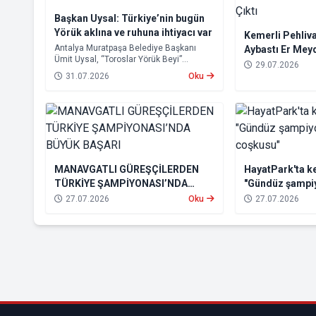
Başkan Uysal: Türkiye’nin bugün
Yörük aklına ve ruhuna ihtiyacı var
Kemerli Pehliva
Antalya Muratpaşa Belediye Başkanı
Aybastı Er Mey
Ümit Uysal, “Toroslar Yörük Beyi”
Çıktı
29.07.2026
unvanının ve berat belgesinin takdim
31.07.2026
Oku
edildiği törende, Yörük kültürünün liyakat,
dayanışma, bağımsızlık, üretkenlik ve
sorun çözme anlayışıyla Türkiye’nin
geleceğine yön verecek güçlü değerler
taşıdığını belirtti.
MANAVGATLI GÜREŞÇİLERDEN
HayatPark'ta key
TÜRKİYE ŞAMPİYONASI’NDA
"Gündüz şampi
BÜYÜK BAŞARI
konser coşkus
27.07.2026
Oku
27.07.2026