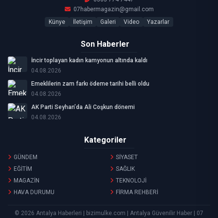
07habermagazin@gmail.com
Künye
İletişim
Galeri
Video
Yazarlar
Son Haberler
İncir toplayan kadın kamyonun altında kaldı
04.08.2026
Emeklilerin zam farkı ödeme tarihi belli oldu
04.08.2026
AK Parti Seyhan’da Ali Coşkun dönemi
04.08.2026
Kategoriler
GÜNDEM
SİYASET
EĞİTİM
SAĞLIK
MAGAZİN
TEKNOLOJİ
HAVA DURUMU
FİRMA REHBERİ
© 2026 Antalya Haberleri | bizimulke.com | Antalya Güvenilir Haber | 07