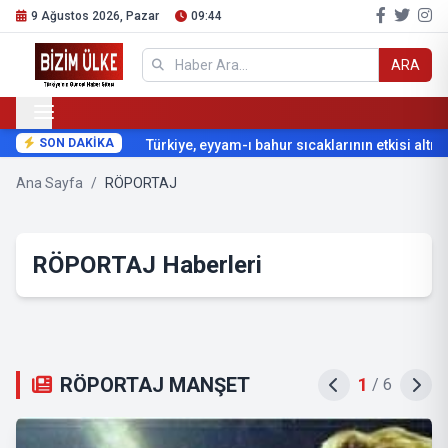
9 Ağustos 2026, Pazar
09:44
ARA
SON DAKİKA
Türkiye, eyyam-ı bahur sıcaklarının etkisi altına 
Ana Sayfa
/
RÖPORTAJ
RÖPORTAJ Haberleri
RÖPORTAJ MANŞET
1
/
6